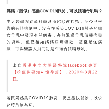
媽媽（疑似）感染COVID19肺炎，可以餵哺母乳嗎？
中大醫學院婦產科學系潘昭頤教授指，至今已報
告的有限病例中，沒有在感染COVID19肺炎的婦
女母乳中發現有關病毒，亦無通過母乳傳播病毒
的資料。但產後如媽媽病癥輕微、甚至是無病
癥，可與醫護人員商討是否適合餵哺母乳。
出自
香港中文大學醫學院facebook專頁
【抗疫你要知● 懷孕篇】，2020年3月22
日
。
若懷疑感染COVID19肺炎，仍是盡快就診，以求
及時治療為宜。