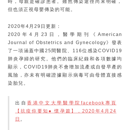
時，母親是確診患者。雖然傳染途徑尚未明確，
但也須正視母嬰傳染的可能。
2020年4月29日更新：
2020年4月23日，醫學期刊《American
Journal of Obstetrics and Gynecology》發表
了一項涵蓋中國25間醫院、116位感染COVID19
肺炎孕婦的研究。他們的臨床紀錄和各項數據均
顯示，COVID19肺炎不會增加流產或自發早產的
風險，亦未有明確證據顯示病毒可由母體直接感
染胎兒。
出自
香港中文大學醫學院facebook專頁
【抗疫你要知● 懷孕篇】，2020年4月24
日
。