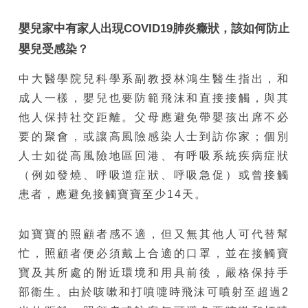
嬰兒家中有家人出現COVID19肺炎癥狀，該如何防止
嬰兒受感染？
中大醫學院兒科學系副教授林鴻生醫生指出，和
成人一樣，嬰兒也要防範飛沫和直接接觸，與其
他人保持社交距離。父母應避免帶嬰孩出席不必
要的聚會，或讓高風險感染人士到訪你家；個別
人士如從高風險地區回港、有呼吸系統疾病症狀
（例如發燒、呼吸道症狀、呼吸急促）或曾接觸
患者，應避免接觸寶寶至少14天。
如寶寶的照顧者感不適，但又無其他人可代替幫
忙，照顧者便必須戴上合適的口罩，並在接觸寶
寶及其所處的附近環境和用具前後，嚴格保持手
部衞生。由於咳嗽和打噴嚏時飛沫可噴射至超過2