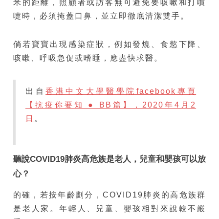
米的距離，照顧者或訪客無可避免要咳嗽和打噴
嚏時，必須掩蓋口鼻，並立即徹底清潔雙手。
倘若寶寶出現感染症狀，例如發燒、食慾下降、
咳嗽、呼吸急促或嗜睡，應盡快求醫。
出自
香港中文大學醫學院facebook專頁
【抗疫你要知 ● BB篇】，2020年4月2
日
。
聽說COVID19肺炎高危族是老人，兒童和嬰孩可以放
心？
的確，若按年齡劃分，COVID19肺炎的高危族群
是老人家。年輕人、兒童、嬰孩相對來說較不嚴