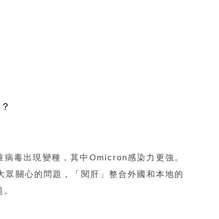
嗎？
唯病毒出現變種，其中Omicron感染力更強。
也是大眾關心的問題，「閱肝」整合外國和本地的
題。