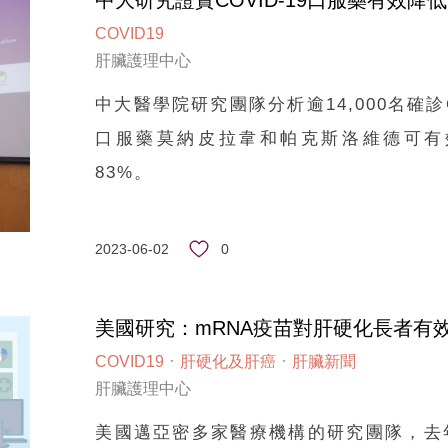
中大研究證實COVID-19口服藥有效
COVID19
肝臟護理中心
中大醫學院研究團隊分析逾14,000名確診C
口服藥莫納皮拉韋和帕克斯洛維德可有效
83%。
0
2023-06-02
美國研究：mRNA疫苗對肝硬化長者有
·
·
COVID19
肝硬化及肝癌
肝臟新聞
肝臟護理中心
美國邁亞密多家醫療機構的研究團隊，去年曾