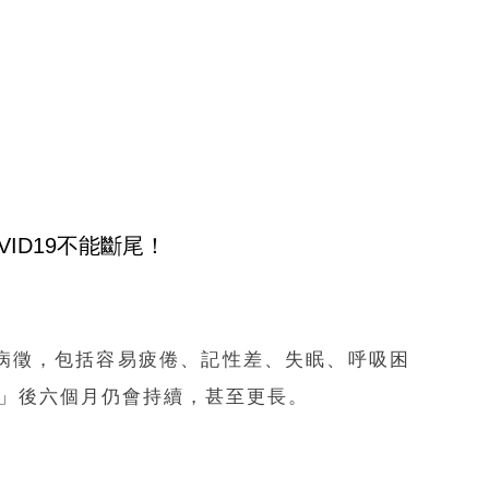
ID19不能斷尾！
病徵，包括容易疲倦、記性差、失眠、呼吸困
康復」後六個月仍會持續，甚至更長。