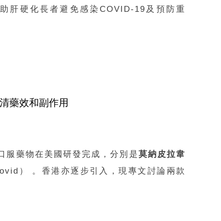
助肝硬化長者避免感染COVID-19及預防重
看清藥效和副作用
9的口服藥物在美國研發完成，分別是
莫納皮拉韋
xlovid） 。香港亦逐步引入，現專文討論兩款