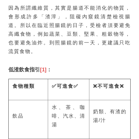
因為所謂纖維質，其實是腸道不能消化的物質，
會形成許多「渣滓」，阻礙內窺鏡清楚檢視腸
道。所以在臨近照腸鏡的日子，受檢者須要避免
高纖食物，例如蔬菜、豆類、堅果、粗穀物等，
也要避免油炸。到照腸鏡的前一天，更建議只吃
流質食物。
低渣飲食指引
[1]
：
食物種類
✅
可進食
✅
❌
不可進食
❌
水、茶、咖
奶類、有渣的
飲品
啡、汽水、清
湯/汁
湯