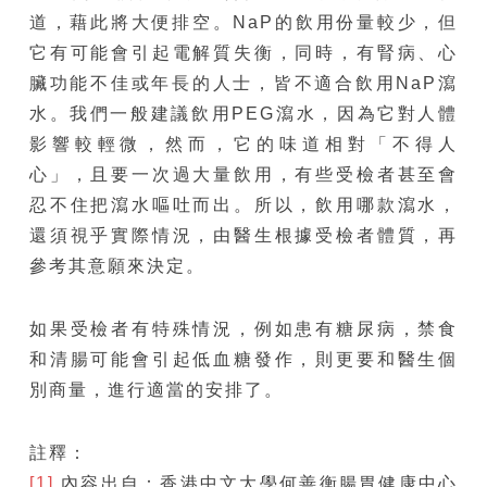
道，藉此將大便排空。NaP的飲用份量較少，但
它有可能會引起電解質失衡，同時，有腎病、心
臟功能不佳或年長的人士，皆不適合飲用NaP瀉
水。我們一般建議飲用PEG瀉水，因為它對人體
影響較輕微，然而，它的味道相對「不得人
心」，且要一次過大量飲用，有些受檢者甚至會
忍不住把瀉水嘔吐而出。所以，飲用哪款瀉水，
還須視乎實際情況，由醫生根據受檢者體質，再
參考其意願來決定。
如果受檢者有特殊情況，例如患有糖尿病，禁食
和清腸可能會引起低血糖發作，則更要和醫生個
別商量，進行適當的安排了。
註釋：
[1]
內容出自：香港中文大學何善衡腸胃健康中心