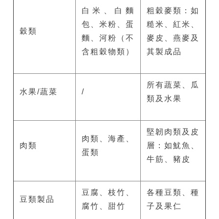
白米、白麵
粗穀麥類：如
包、米粉、蛋
糙米、紅米、
穀類
麵、河粉（不
麥皮、燕麥及
含粗穀物類）
其製成品
所有蔬菜、瓜
水果/蔬菜
/
類及水果
堅韌肉類及皮
肉類、海產、
肉類
層：如魷魚、
蛋類
牛筋、豬皮
豆腐、枝竹、
各種豆類、種
豆類製品
腐竹、甜竹
子及果仁