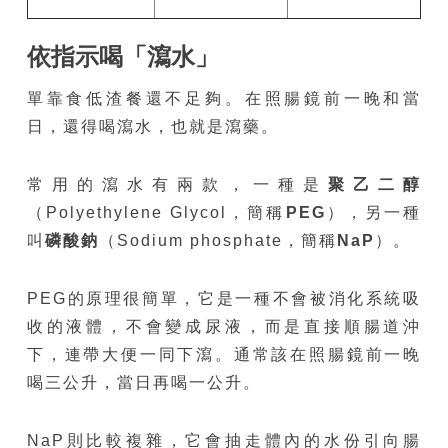
依指示喝「瀉水」
單靠食低渣餐還不足夠。在照腸鏡前一晚和當
日，還得喝瀉水，也就是瀉藥。
常用的瀉水有兩款，一種是
聚乙二醇
（Polyethylene Glycol，簡稱
PEG
），另一種
叫
磷酸鈉
（Sodium phosphate，簡稱
NaP
）。
PEG的原理很簡單，它是一種不會被消化系統吸
收的液體，不會變成尿液，而是直接順腸道沖
下，連帶大便一同下瀉。通常該在照腸鏡前一晚
喝三公升，當日再喝一公升。
NaP則比較複雜，它會抽走體內的水份引向腸