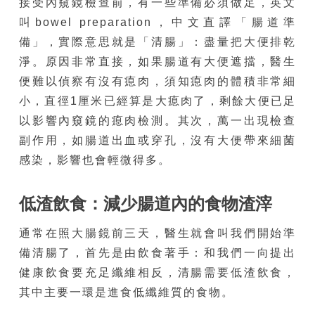
接受內窺鏡檢查前，有一些準備必須做足，英文
叫bowel preparation，中文直譯「腸道準
備」，實際意思就是「清腸」：盡量把大便排乾
淨。原因非常直接，如果腸道有大便遮擋，醫生
便難以偵察有沒有瘜肉，須知瘜肉的體積非常細
小，直徑1厘米已經算是大瘜肉了，剩餘大便已足
以影響內窺鏡的瘜肉檢測。其次，萬一出現檢查
副作用，如腸道出血或穿孔，沒有大便帶來細菌
感染，影響也會輕微得多。
低渣飲食：減少腸道內的食物渣滓
通常在照大腸鏡前三天，醫生就會叫我們開始準
備清腸了，首先是由飲食著手：和我們一向提出
健康飲食要充足纖維相反，清腸需要低渣飲食，
其中主要一環是進食低纖維質的食物。