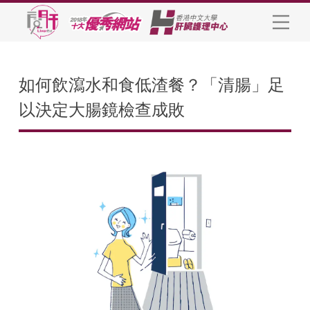
如何飲瀉水和食低渣餐？「清腸」足
以決定大腸鏡檢查成敗