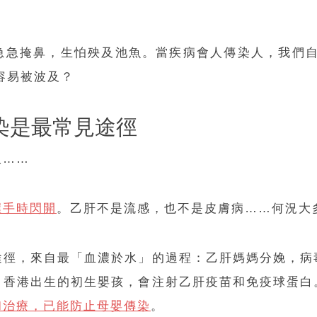
急掩鼻，生怕殃及池魚。當疾病會人傳染人，我們自
容易被波及？
染是最常見途徑
人……
握手時閃開
。乙肝不是流感，也不是皮膚病……何況大
途徑，來自最「血濃於水」的過程：乙肝媽媽分娩，病
。香港出生的初生嬰孩，會注射乙肝疫苗和免疫球蛋白
和治療，已能防止母嬰傳染
。