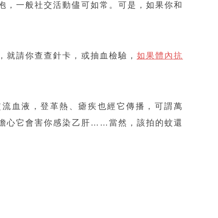
抱，一般社交活動儘可如常。可是，如果你和
，就請你查查針卡，或抽血檢驗，
如果體內抗
交流血液，登革熱、瘧疾也經它傳播，可謂萬
擔心它會害你感染乙肝……當然，該拍的蚊還