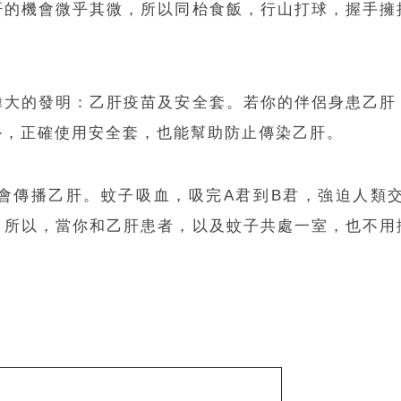
肝的機會微乎其微，所以同枱食飯，行山打球，握手擁
偉大的發明：乙肝疫苗及安全套。若你的伴侶身患乙肝
外，正確使用安全套，也能幫助防止傳染乙肝。
會傳播乙肝。蚊子吸血，吸完A君到B君，強迫人類
。所以，當你和乙肝患者，以及蚊子共處一室，也不用