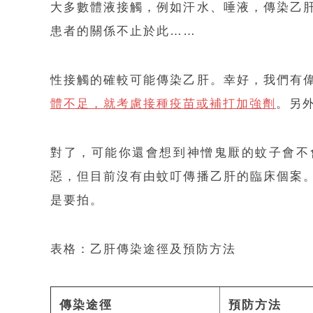
大多數體液接觸，例如汗水、唾液，傳染乙
患者的關係不止於此……
性接觸的確較可能傳染乙肝。幸好，我們有
體不足，就考慮接種疫苗或補打加強劑
。另
對了，可能你還會想到神憎鬼厭的蚊子會不
惡，但目前沒有由蚊叮傳播乙肝的臨床個案
是要拍。
表格：乙肝傳染途徑及預防方法
傳染途徑
預防方法