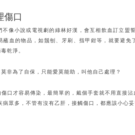
理傷口
們不像小說或電視劇的綠林好漢，會互相飲血訂立盟
易蘸血的物品，如鬚刨、牙刷、指甲鉗等，就要避免
消毒乾淨。
？莫非為了自保，只能愛莫能助，叫他自己處理？
的傷口才容易傳染，最簡單的，戴個手套就不用直接沾
疾病眾多，不管有沒有乙肝，接觸傷口，都應該小心妥