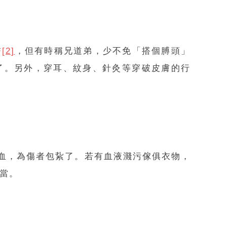
誓
[2]
，但有時稱兄道弟，少不免「搭個膊頭」
了。另外，穿耳、紋身、針灸等穿破皮膚的行
血，為傷者包紥了。若有血液濺污傢俱衣物，
當。