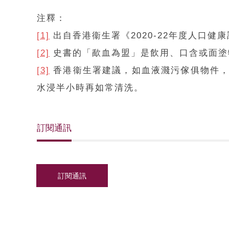
注釋：
[1]
出自香港衞生署《2020-22年度人口健
[2]
史書的「歃血為盟」是飲用、口含或面塗
[3]
香港衞生署建議，如血液濺污傢俱物件，
水浸半小時再如常清洗。
訂閱通訊