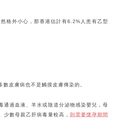
然格外小心，那香港估計有6.2%人患有乙型
多數皮膚病也不是觸摸皮膚傳染的。
毒通過血液、羊水或陰道分泌物感染嬰兒，母
。少數母親乙肝病毒量較高，
則需要懷孕期間