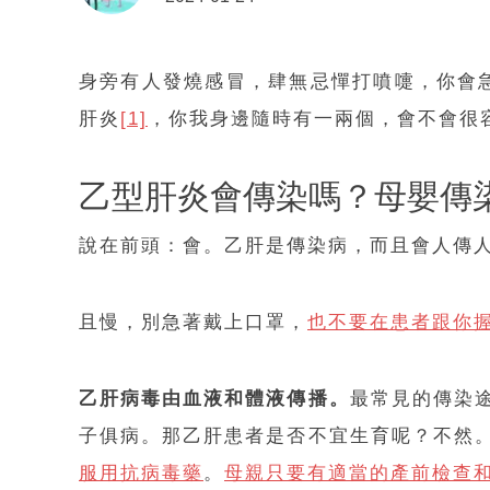
身旁有人發燒感冒，肆無忌憚打噴嚏，你會急
肝炎
[1]
，你我身邊隨時有一兩個，會不會很
乙型肝炎會傳染嗎？母嬰傳
說在前頭：會。乙肝是傳染病，而且會人傳
且慢，別急著戴上口罩，
也不要在患者跟你
乙肝病毒由血液和體液傳播。
最常見的傳染
子俱病。那乙肝患者是否不宜生育呢？不然
服用抗病毒藥
。
母親只要有適當的產前檢查