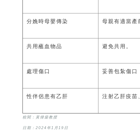
分娩時母嬰傳染
母親有適當產
共用蘸血物品
避免共用。
處理傷口
妥善包紮傷口
性伴侶患有乙肝
注射乙肝疫苗
校閱：黃煒燊教授
日期：2024年1月19日