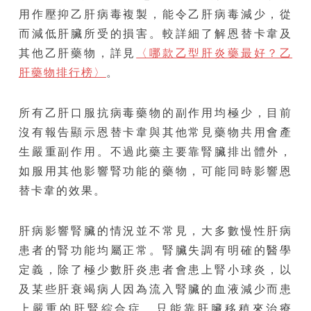
用作壓抑乙肝病毒複製，能令乙肝病毒減少，從
而減低肝臟所受的損害。較詳細了解恩替卡韋及
其他乙肝藥物，詳見
〈哪款乙型肝炎藥最好？乙
肝藥物排行榜〉
。
所有乙肝口服抗病毒藥物的副作用均極少，目前
沒有報告顯示恩替卡韋與其他常見藥物共用會產
生嚴重副作用。不過此藥主要靠腎臟排出體外，
如服用其他影響腎功能的藥物，可能同時影響恩
替卡韋的效果。
肝病影響腎臟的情況並不常見，大多數慢性肝病
患者的腎功能均屬正常。腎臟失調有明確的醫學
定義，除了極少數肝炎患者會患上腎小球炎，以
及某些肝衰竭病人因為流入腎臟的血液減少而患
上嚴重的肝腎綜合症，只能靠肝臟移稙來治療