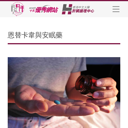
恩替卡韋與安眠藥