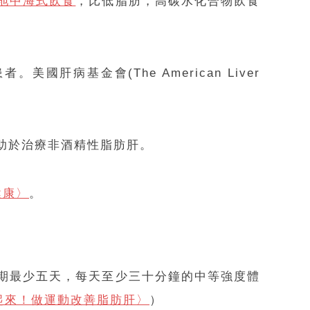
地中海式飲食
，比低脂肪，高碳水化合物飲食
基金會(The American Liver
助於治療非酒精性脂肪肝。
健康〉
。
期最少五天，每天至少三十分鐘的中等強度體
起來！做運動改善脂肪肝〉
）