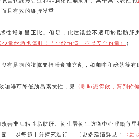
於改善代謝綜合症和非酒精性脂肪肝。其中具代表性的
，而且有效的維持體重。
增加呈正比。但是，此建議並不適用於脂肪肝患者。美國肝病
〈少量飲酒也傷肝！「小飲怡情」不是安全份量〉
）
並沒有足夠的證據支持膳食補充劑，如咖啡和綠茶等有
飲咖啡可降低胰島素抗性，見
〈咖啡識得飲，幫到你
和改善非酒精性脂肪肝。衛生署衛生防衛中心呼籲每星
節 ，以每節十分鐘來進行 。（更多建議詳見：
〈動