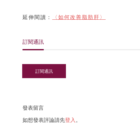
延伸閱讀：
〈如何改善脂肪肝〉
訂閱通訊
發表留言
如想發表評論請先
登入
。