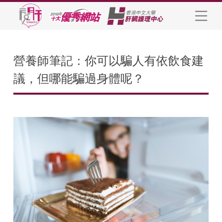
營養師筆記：你可以騙人有依飲食建
議，但哪能騙過身體呢？