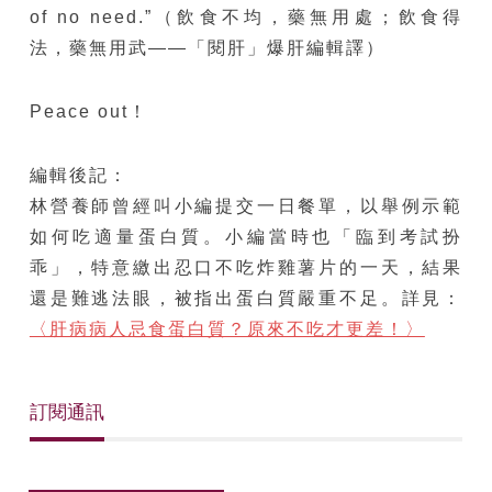
of no need.”（飲食不均，藥無用處；飲食得
法，藥無用武——「閱肝」爆肝編輯譯）
Peace out！
編輯後記：
林營養師曾經叫小編提交一日餐單，以舉例示範
如何吃適量蛋白質。小編當時也「臨到考試扮
乖」，特意繳出忍口不吃炸雞薯片的一天，結果
還是難逃法眼，被指出蛋白質嚴重不足。詳見：
〈肝病病人忌食蛋白質？原來不吃才更差！〉
訂閱通訊