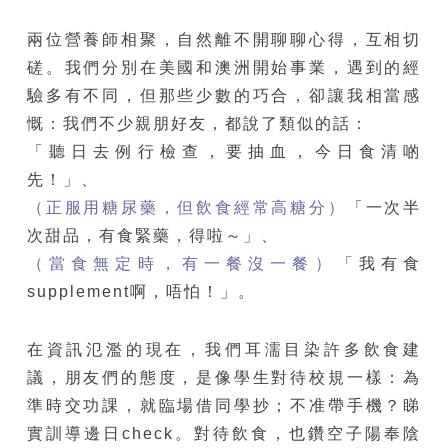
兩位營養師相聚，自然離不開聊聊心得，互相切
磋。我們分別在美國和澳洲開始事業，遇到的經
驗多有不同，但那些少數的巧合，卻讓我相當感
慨：我們不少親朋好友，都說了類似的話：
「聽日去例行檢查，要抽血，今日食清啲
先！」、
（正服用糖尿藥，但飲食經常高糖分）
「一次半
次甜品，有食緊藥，得啦～」、
（當食無定時，有一餐沒一餐）
「我有食
supplement啊，唔怕！」。
在資訊氾濫的現在，我們耳濡目染許多飲食建
議，朋友們的態度，是像學生對待校規一樣：為
準時交功課，就臨場借同學抄；不准帶手機？睇
實訓導邊日check。對待飲食，也鑽空子陽奉陰