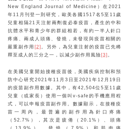
New England Journal of Medicine）在2021
年11月刊登一則研究，歐美各國1517名5至11歲
兒童相隔21天注射兩劑復必泰疫苗，產生的中和
抗體水平和青少年的群組相若，有約一半人針口
疼痛、兩成人頭痛、發燒，未發現與疫苗相關的
嚴重副作用
[2]
。另外，為兒童注射的疫苗已先稀
釋至成人的三分之一，以減少副作用風險
[3]
。
在美國兒童開始接種疫苗後，美國疾病控制和預
防中心研究2021年11月3日至2021年12月19日
的疫苗副作用數據。其中，有42,504位5至11歲
兒童（或家長）使用一個叫v-safe的手機應用程
式，可以申報疫苗副作用。數據顯示，在接種疫
苗一周內，最普遍的副作用為針口疼痛
（52.7%），其次是疲倦（20.1%）、頭痛
（13.9%）、發燒（7.9%）和肌肉痛