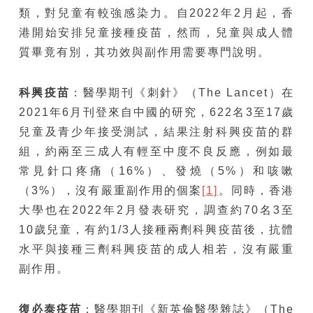
類，對兒童有較強感染力。自2022年2月起，香
港開始安排兒童接種疫苗，然而，兒童與成人體
質畢竟有別，其功效與副作用需要專門說明。
科興疫苗
：醫學期刊《刺針》（The Lancet）在
2021年6月刊登來自中國的研究，622名3至17歲
兒童及青少年接受測試，結果注射科興疫苗的群
組，約兩至三成人有輕至中度不良反應，例如最
常見針口疼痛（16%）、發燒（5%）和咳嗽
（3%），沒有嚴重副作用的個案
[1]
。同時，香港
大學也在2022年2月發表研究，調查約70名3至
10歲兒童，有約1/3人接種兩劑科興疫苗後，抗體
水平與接種三劑科興疫苗的成人相若，沒有嚴重
副作用。
復必泰疫苗
：醫學期刊《新英倫醫學雜誌》（The