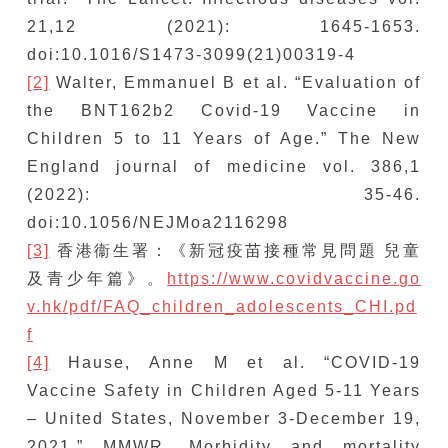
21,12 (2021): 1645-1653.
doi:10.1016/S1473-3099(21)00319-4
[2]
Walter, Emmanuel B et al. “Evaluation of
the BNT162b2 Covid-19 Vaccine in
Children 5 to 11 Years of Age.” The New
England journal of medicine vol. 386,1
(2022): 35-46.
doi:10.1056/NEJMoa2116298
[3]
香港衞生署：《新冠疫苗接種常見問題 兒童
及青少年篇》。
https://www.covidvaccine.go
v.hk/pdf/FAQ_children_adolescents_CHI.pd
f
[4]
Hause, Anne M et al. “COVID-19
Vaccine Safety in Children Aged 5-11 Years
– United States, November 3-December 19,
2021.” MMWR. Morbidity and mortality