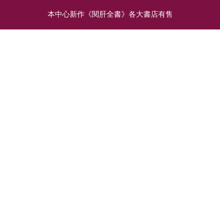
本中心新作《閱肝全書》各大書店有售
相關文章
COVID19疫苗安全嗎？嚴
疫苗能夠抵禦COVID-19
重副作用有多常見？
Omicron變種嗎？