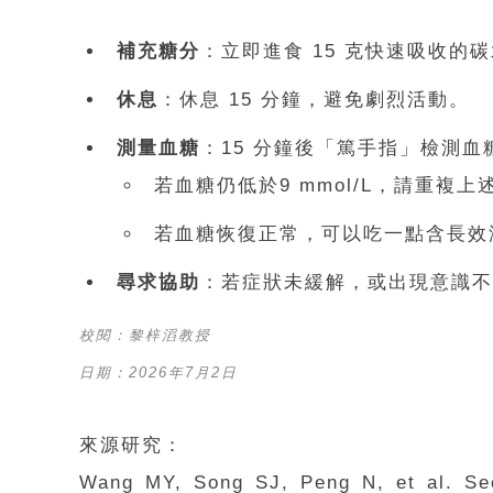
補充糖分
：立即進食 15 克快速吸收的
休息
：休息 15 分鐘，避免劇烈活動。
測量血糖
：15 分鐘後「篤手指」檢測血
若血糖仍低於9 mmol/L，請重複上
若血糖恢復正常，可以吃一點含長效
尋求協助
：若症狀未緩解，或出現意識不
校閱：黎梓滔教授
日期：2026年7月2日
來源研究：
Wang MY, Song SJ, Peng N, et al. Sec