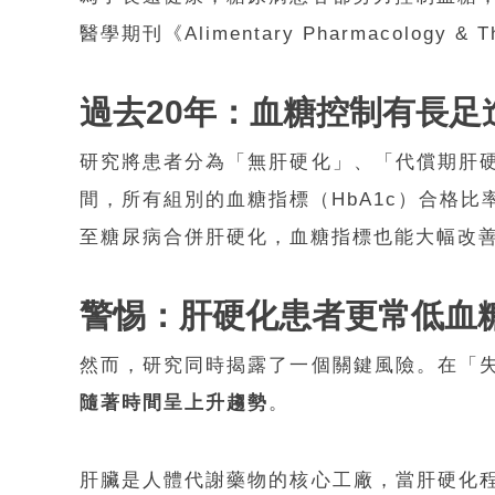
醫學期刊《Alimentary Pharmacolo
過去20
年：血糖控制有長足
研究將患者分為「無肝硬化」、「代償期肝
間，所有組別的血糖指標（HbA1c）合格
至糖尿病合併肝硬化，血糖指標也能大幅改
警惕：
肝硬化患者更常低血
然而，研究同時揭露了一個關鍵風險。在「
隨著時間呈上升趨勢
。
肝臟是人體代謝藥物的核心工廠，當肝硬化