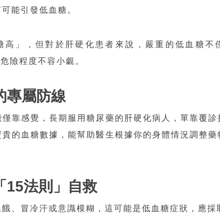
有可能引發低血糖。
糖高」，但對於肝硬化患者來說，嚴重的低血糖不
致昏迷，危險程度不容小覷。
的
專屬防線
能僅靠感覺，長期服用糖尿藥的肝硬化病人，單靠覆診
寶貴的血糖數據，能幫助醫生根據你的身體情況調整藥
「
15
法則
」自救
餓、冒冷汗或意識模糊，這可能是低血糖症狀，應採取