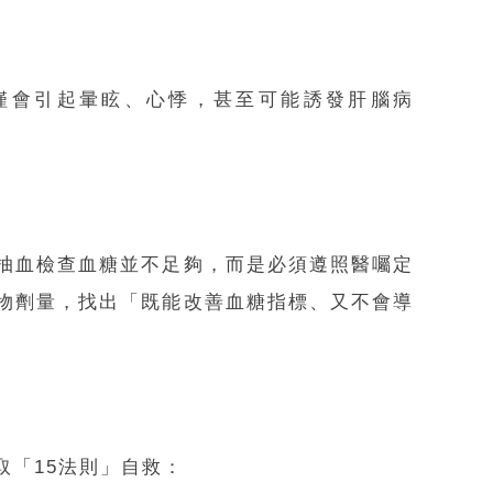
僅會引起暈眩、心悸，甚至可能誘發肝腦病
抽血檢查血糖並不足夠，而是必須遵照醫囑定
物劑量，找出「既能改善血糖指標、又不會導
「15法則」自救：