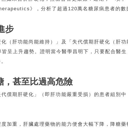
gy & Therapeutics》，分析了超過120萬名糖尿
進步
硬化（肝功能尚能維持）」及「失代償期肝硬化（肝功
比率皆呈上升趨勢。證明當今醫學昌明下，只要配合醫
善。
糖
，甚至比
過高危險
失代償期肝硬化」（即肝功能嚴重受損）的患者組別中
程度加重，肝臟處理藥物的能力便會大幅下降，降糖藥