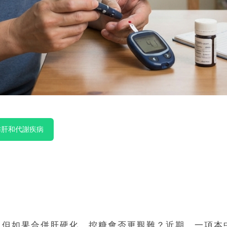
肪肝和代謝疾病
但如果合併肝硬化，控糖會否更艱難？近期，一項本