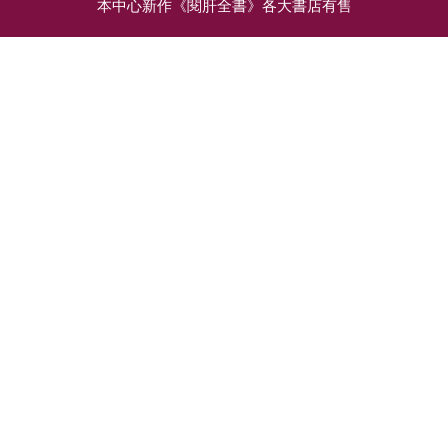
本中心新作《閱肝全書》各大書店有售
相關文章
營養師：酒不單致癌還致
吸煙飲酒，有無傷肝？
肥，為健康喝紅酒不如吃
水果
不要輕看小小的香煙，
它包含的化學物質，有
酒是神秘的液體，即使
四千多種，其中有害
醫學研究多番證明它傷