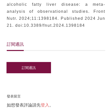
alcoholic fatty liver disease: a meta-
analysis of observational studies. Front
Nutr. 2024;11:1398184. Published 2024 Jun
21. doi:10.3389/fnut.2024.1398184
訂閱通訊
發表留言
如想發表評論請先
登入
。