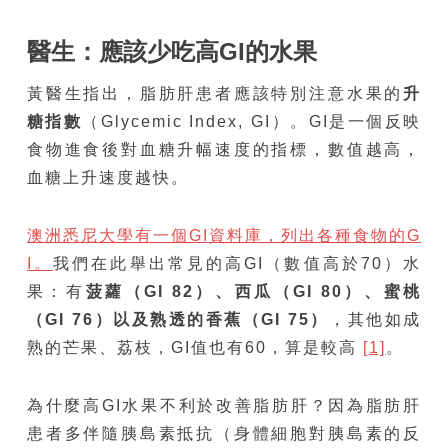
醫生：應該少吃高
GI
的水果
黃醫生指出，脂肪肝患者應該特別注意水果的
升
糖指數
（Glycemic Index, GI）。GI是一個反映
食物進食後對血糖升幅速度的指標，數值越高，
血糖上升速度越快。
澳洲悉尼大學有一個GI資料庫，列出各種食物的G
I。
我們在此舉出常見的高GI（數值高於70）水
果：有
菠
蘿（GI 82
）、西瓜（GI 80
）、蜜桃
（GI 76
）以及熟透的香蕉（GI 75
）
，其他如成
熟的芒果、荔枝，GI值也有60，算是較高
[1]
。
為什麼高GI水果不利於改善脂肪肝？因為脂肪肝
患者多伴隨胰島素抵抗（身體細胞對胰島素的反