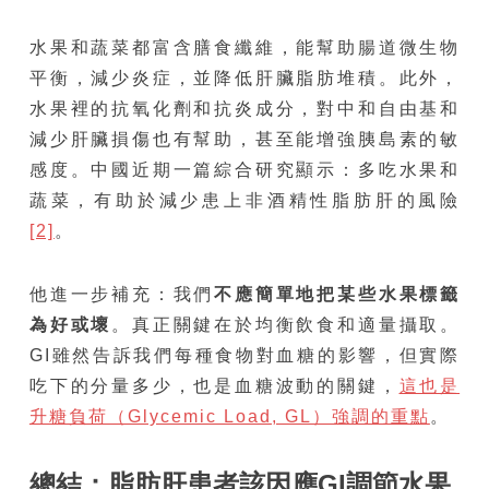
水果和蔬菜都富含膳食纖維，能幫助腸道微生物
平衡，減少炎症，並降低肝臟脂肪堆積。此外，
水果裡的抗氧化劑和抗炎成分，對中和自由基和
減少肝臟損傷也有幫助，甚至能增強胰島素的敏
感度。中國近期一篇綜合研究顯示：多吃水果和
蔬菜，有助於減少患上非酒精性脂肪肝的風險
[2]
。
他進一步補充：我們
不應簡單地把某些水果標籤
為好或壞
。真正關鍵在於均衡飲食和適量攝取。
GI雖然告訴我們每種食物對血糖的影響，但實際
吃下的分量多少，也是血糖波動的關鍵，
這也是
升糖負荷（Glycemic Load, GL）強調的重點
。
總結：脂肪肝患者該因應
GI
調節水果