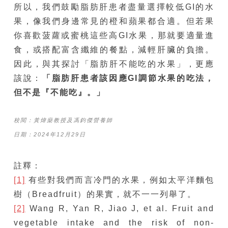
所以，我們鼓勵脂肪肝患者盡量選擇較低GI的水
果，像我們身邊常見的橙和蘋果都合適。但若果
你喜歡菠蘿或蜜桃這些高GI水果，那就要適量進
食，或搭配富含纖維的餐點，減輕肝臟的負擔。
因此，與其探討「脂肪肝不能吃的水果」，更應
該說：
「脂肪肝患者該因應
GI調節水果的吃法，
但不是『不能吃』。」
校閱：黃煒燊教授及馮鈞傑營養師
日期：2024年12月29日
註釋：
[1]
有些對我們而言冷門的水果，例如太平洋麵包
樹（Breadfruit）的果實，就不一一列舉了。
[2]
Wang R, Yan R, Jiao J, et al. Fruit and
vegetable intake and the risk of non-