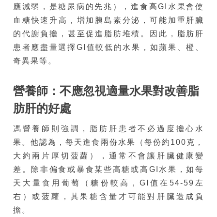
應減弱，是糖尿病的先兆），進食高GI水果會使
血糖快速升高，增加胰島素分泌，可能加重肝臟
的代謝負擔，甚至促進脂肪堆積。因此，脂肪肝
患者應盡量選擇GI值較低的水果，如蘋果、橙、
奇異果等。
營養師：不應忽視適量水果對改善脂
肪肝的好處
馮營養師則強調，脂肪肝患者不必過度擔心水
果。他認為，每天進食兩份水果（每份約100克，
大約兩片厚切菠蘿），通常不會讓肝臟健康變
差。除非偏食或暴食某些高糖或高GI水果，如每
天大量食用葡萄（糖份較高，GI值在54-59左
右）或菠蘿，其果糖含量才可能對肝臟造成負
擔。