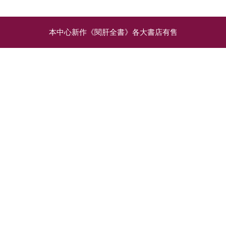
本中心新作《閱肝全書》各大書店有售
相關文章
一文了解代謝性脂肪肝的
肝癌有甚麼症狀：不見特
成因和治療
殊病癥 如何及早防範？
與肥胖、糖尿、三高等