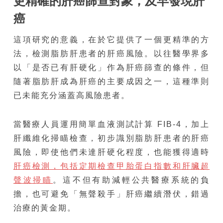
更精確的肝癌篩查對象，及早發現肝
癌
這項研究的意義，在於它提供了一個更精準的方
法，檢測脂肪肝患者的肝癌風險。以往醫學界多
以「是否已有肝硬化」作為肝癌篩查的條件，但
隨著脂肪肝成為肝癌的主要成因之一，這種準則
已未能充分涵蓋高風險患者。
當醫療人員運用簡單血液測試計算 FIB-4，加上
肝纖維化掃瞄檢查，初步識別脂肪肝患者的肝癌
風險，即使他們未達肝硬化程度，也能獲得適時
肝癌檢測，包括定期檢查甲胎蛋白指數和肝臟超
聲波掃瞄
。這不但有助減輕公共醫療系統的負
擔，也可避免「無聲殺手」肝癌繼續潛伏，錯過
治療的黃金期。