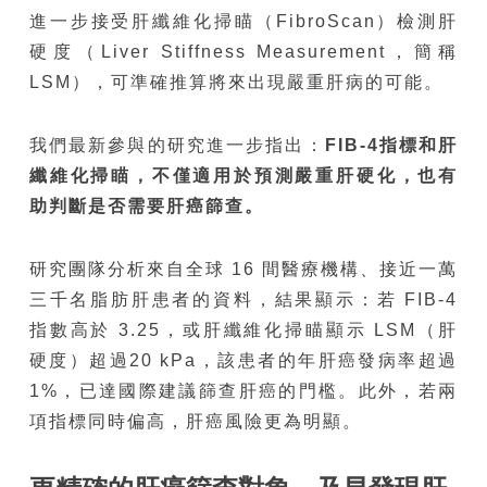
進一步接受肝纖維化掃瞄（FibroScan）檢測肝
硬度（Liver Stiffness Measurement，簡稱
LSM），可準確推算將來出現嚴重肝病的可能。
我們最新參與的研究進一步指出：
FIB-4
指標和肝
纖維化掃瞄，不
僅適用於預測
嚴重肝硬化，
也有
助判斷是否需要肝癌篩查。
研究團隊分析來自全球 16 間醫療機構、接近一萬
三千名脂肪肝患者的資料，結果顯示：若 FIB-4
指數高於 3.25，或肝纖維化掃瞄顯示 LSM（肝
硬度）超過20 kPa，該患者的年肝癌發病率超過
1%，已達國際建議篩查肝癌的門檻。此外，若兩
項指標同時偏高，肝癌風險更為明顯。