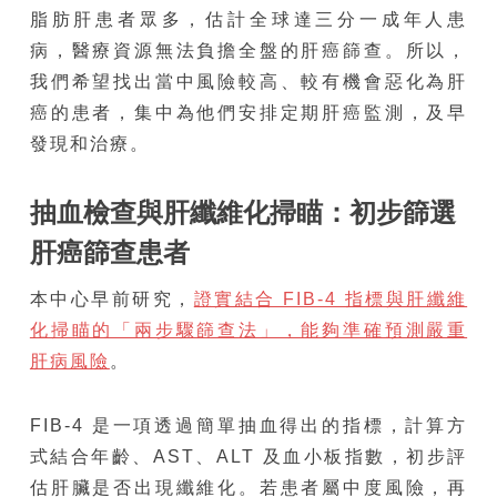
脂肪肝患者眾多，估計全球達三分一成年人患
病，醫療資源無法負擔全盤的肝癌篩查。所以，
我們希望找出當中風險較高、較有機會惡化為肝
癌的患者，集中為他們安排定期肝癌監測，及早
發現和治療。
抽血檢查與肝纖維化掃瞄：
初步篩選
肝
癌
篩查患者
本中心早前研究，
證實結合 FIB-4 指標與肝纖維
化掃瞄的「兩步驟篩查法」，能夠準確預測嚴重
肝病風險
。
FIB-4 是一項透過簡單抽血得出的指標，計算方
式結合年齡、AST、ALT 及血小板指數，初步評
估肝臟是否出現纖維化。若患者屬中度風險，再