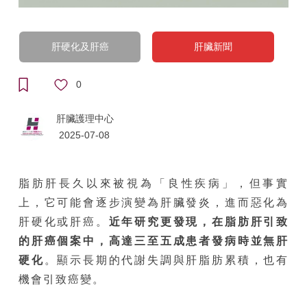
肝硬化及肝癌
肝臟新聞
0
肝臟護理中心
2025-07-08
脂肪肝長久以來被視為「良性疾病」，但事實
上，它可能會逐步演變為肝臟發炎，進而惡化為
肝硬化或肝癌。
近年研究
更發
現，在
脂肪肝引
致
的肝癌個案中，高達三至五成患者發病時並無肝
硬化
。顯示長期的代謝失調與肝脂肪累積，也有
機會引致癌變。