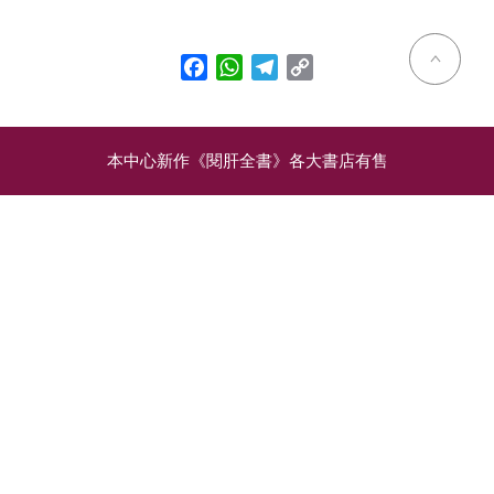
Facebook
WhatsApp
Telegram
Copy
Link
本中心新作《閱肝全書》各大書店有售
相關文章
世衛與中國的乙肝新指