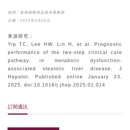
校閱：黃煒燊
教授及葉卓風教授
日期：2025年3月26日
來源研究：
Yip TC, Lee HW, Lin H, et al. Prognostic
performance of the two-step clinical care
pathway in metabolic dysfunction-
associated steatotic liver disease. J
Hepatol. Published online January 23,
2025. doi:10.1016/j.jhep.2025.01.014
訂閱通訊