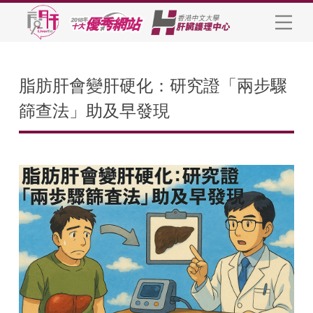
脂肪肝會變肝硬化：研究證「兩步驟
篩查法」助及早發現