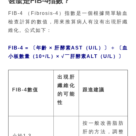
甚麼是
FIB-4
指數？
FIB-4 （Fibrosis-4）指數是一個根據簡單驗血
檢查計算的數值，用來推算病人有沒有出現肝纖
維化。公式如下：
FIB-4 = 〔年齡 × 肝酵素AST（U/L）〕 ÷ 〔血
小板數量（10⁹/L）× √￣肝酵素ALT（U/L）〕
出現肝
纖維化
FIB-4
數值
跟進建議
的可能
性
按一般改善脂肪
肝的方法，調整
小於1.3