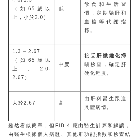
飲食和生活習
（如65歲以
低
慣，定期驗肝和
上，小於2.0）
血糖等代謝指
標。
1.3 – 2.67
接受
肝纖維化掃
（如65歲以
中度
瞄
檢查，確定肝
上，2.0-
硬化程度。
2.67）
由肝科醫生跟進
大於2.67
高
具體病情。
雖然看似簡單，但FIB-4 應由醫生計算和解讀，
由醫生根據個人病歷、其他肝功能指數和檢查結