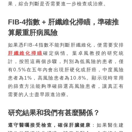
果，綜合判斷是否需要進一步檢查或治療。
FIB-4
指數
+
肝纖維化掃瞄，準確推
算嚴重肝病風險
如果憑FIB-4指數不能判斷肝纖維化，便需要安排
肝
纖維化掃瞄
確定病情。葉卓風教授的研究統
計，按照這兩個步驟，判別為低風險的患者，僅
有0.5%在五年內會出現肝硬化或肝癌，中度風險
患者為1%，高風險患者為10.8%。顯示現時常用
的篩查方法能夠準確篩選高風險患者，讓真正有
需要的人士盡早跟進治療。
研究結果和我們有甚麼關係？
遵守醫囑接受檢查，確保肝臟健康
：如果醫生建