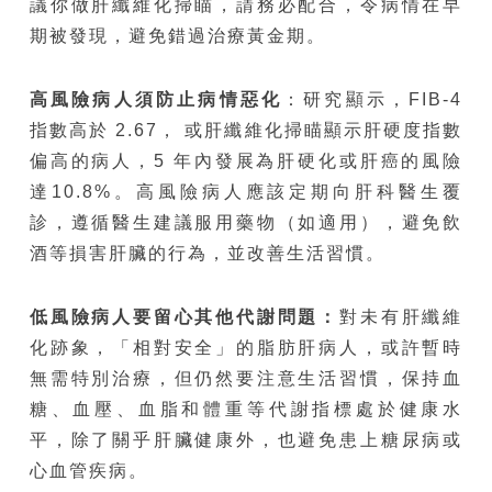
議你做肝纖維化掃瞄，請務必配合，令病情在早
期被發現，避免錯過治療黃金期。
高風險病人
須防
止病情惡化
：研究顯示，FIB-4
指數高於 2.67， 或肝纖維化掃瞄顯示肝硬度指數
偏高的病人，5 年內發展為肝硬化或肝癌的風險
達10.8%。高風險病人應該定期向肝科醫生覆
診，遵循醫生建議服用藥物（如適用），避免飲
酒等損害肝臟的行為，並改善生活習慣。
低風險病人要留心其他代謝問題：
對未有肝纖維
化跡象，「相對安全」的脂肪肝病人，或許暫時
無需特別治療，但仍然要注意生活習慣，保持血
糖、血壓、血脂和體重等代謝指標處於健康水
平，除了關乎肝臟健康外，也避免患上糖尿病或
心血管疾病。