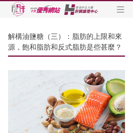
解構油鹽糖（三）：脂肪的上限和來
源，飽和脂肪和反式脂肪是些甚麼？