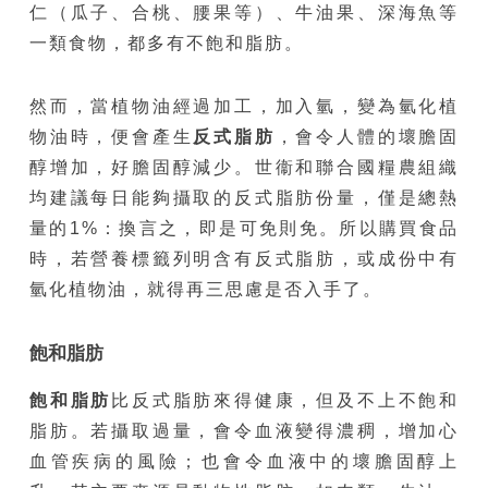
仁（瓜子、合桃、腰果等）、牛油果、深海魚等
一類食物，都多有不飽和脂肪。
然而，當植物油經過加工，加入氫，變為氫化植
物油時，便會產生
反式脂肪
，會令人體的壞膽固
醇增加，好膽固醇減少。世衞和聯合國糧農組織
均建議每日能夠攝取的反式脂肪份量，僅是總熱
量的1%：換言之，即是可免則免。所以購買食品
時，若營養標籤列明含有反式脂肪，或成份中有
氫化植物油，就得再三思慮是否入手了。
飽和脂肪
飽和脂肪
比反式脂肪來得健康，但及不上不飽和
脂肪。若攝取過量，會令血液變得濃稠，增加心
血管疾病的風險；也會令血液中的壞膽固醇上