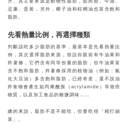
升。其主要來源是動物性脂肪，如肉類、牛油、
忌廉、蛋黃，另外，椰子油和棕櫚油也富含飽和
脂肪。
先看熱量比例，再選擇種類
判斷該吃多少脂肪的基準，最基本是先看熱量比
例，其次選擇脂肪來源，假設你眼前有牛油果和
炸薯條，它們含有同等份量的脂肪，但牛油果富
含不飽和脂肪，炸薯條採用的植物油（例如：氫
化大豆油）多含飽和脂肪，已經有差，還不說油
炸食物會產生如丙烯酰胺（acrylamide）等致癌
物質，以及加工食品的糖鹽調味……
總的來說，脂肪不是不能吃，但要吃得「精打細
算」。