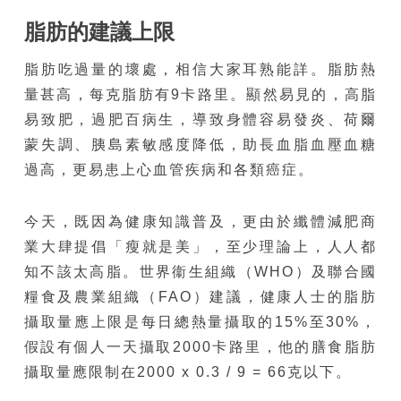
脂肪的建議上限
脂肪吃過量的壞處，相信大家耳熟能詳。脂肪熱
量甚高，每克脂肪有9卡路里。顯然易見的，高脂
易致肥，過肥百病生，導致身體容易發炎、荷爾
蒙失調、胰島素敏感度降低，助長血脂血壓血糖
過高，更易患上心血管疾病和各類癌症。
今天，既因為健康知識普及，更由於纖體減肥商
業大肆提倡「瘦就是美」，至少理論上，人人都
知不該太高脂。世界衞生組織（WHO）及聯合國
糧食及農業組織（FAO）建議，健康人士的脂肪
攝取量應上限是每日總熱量攝取的15%至30%，
假設有個人一天攝取2000卡路里，他的膳食脂肪
攝取量應限制在2000 x 0.3 / 9 = 66克以下。