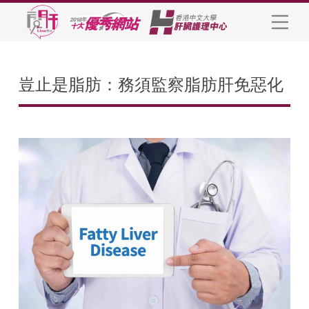
豈止是脂肪：務須監察脂肪肝免惡化