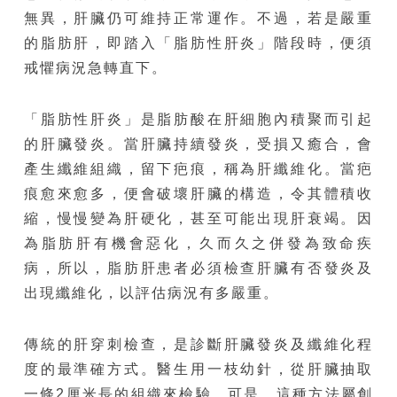
無異，肝臟仍可維持正常運作。不過，若是嚴重
的脂肪肝，即踏入「脂肪性肝炎」階段時，便須
戒懼病況急轉直下。
「脂肪性肝炎」是脂肪酸在肝細胞內積聚而引起
的肝臟發炎。當肝臟持續發炎，受損又癒合，會
產生纖維組織，留下疤痕，稱為肝纖維化。當疤
痕愈來愈多，便會破壞肝臟的構造，令其體積收
縮，慢慢變為肝硬化，甚至可能出現肝衰竭。因
為脂肪肝有機會惡化，久而久之併發為致命疾
病，所以，脂肪肝患者必須檢查肝臟有否發炎及
出現纖維化，以評估病況有多嚴重。
傳統的肝穿刺檢查，是診斷肝臟發炎及纖維化程
度的最準確方式。醫生用一枝幼針，從肝臟抽取
一條2厘米長的組織來檢驗。可是，這種方法屬創