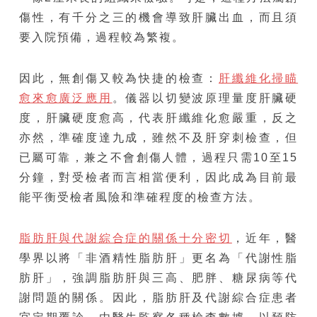
傷性，有千分之三的機會導致肝臟出血，而且須
要入院預備，過程較為繁複。
因此，無創傷又較為快捷的檢查：
肝纖維化掃瞄
愈來愈廣泛應用
。儀器以切變波原理量度肝臟硬
度，肝臟硬度愈高，代表肝纖維化愈嚴重，反之
亦然，準確度達九成，雖然不及肝穿刺檢查，但
已屬可靠，兼之不會創傷人體，過程只需10至15
分鐘，對受檢者而言相當便利，因此成為目前最
能平衡受檢者風險和準確程度的檢查方法。
脂肪肝與代謝綜合症的關係十分密切
，近年，醫
學界以將「非酒精性脂肪肝」更名為「代謝性脂
肪肝」，強調脂肪肝與三高、肥胖、糖尿病等代
謝問題的關係。因此，脂肪肝及代謝綜合症患者