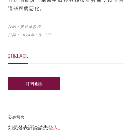
宜定期覆診，由醫生監察各種檢查數據，以預防
這些疾病惡化。
校閱：黃煒燊教授
日期：2024年1月19日
訂閱通訊
發表留言
如想發表評論請先
登入
。