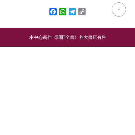
Facebook
WhatsApp
Telegram
Copy
Link
本中心新作《閱肝全書》各大書店有售
相關文章
飲食、運動、藥物、手
兒童脂肪肝爆發 恐成肝硬
術：四個減肥改善脂肪肝
化隱患 糖果汽水成「元