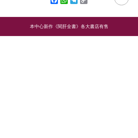
Link
本中心新作《閱肝全書》各大書店有售
相關文章
旅途上的廁所見聞
要排毒？不如護肝：五種
幫助肝臟的好方法
上廁所是民生大事，但