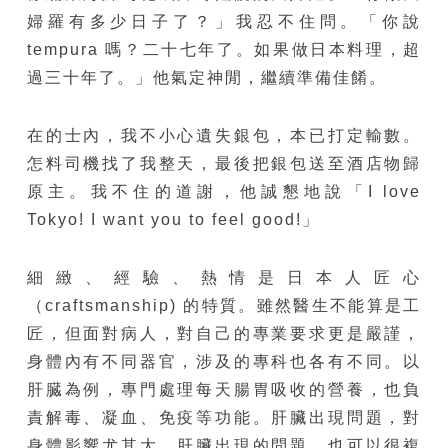
婦羅有多少日子了？」我忍不住問。「你說
tempura 嗎？二十七年了。如果做日本料理，超
過三十年了。」他氣定神閒，繼續準備佳餚。
在的士內，我不小心遺失銀包，本已打定輸數。
怎料司機找了我整天，最後把銀包送至酒店物歸
原主。我不住的道謝，他誠懇地說「I love
Tokyo! I want you to feel good!」
細緻、經驗、熱情是日本人匠心
（craftsmanship) 的特質。雖然醫生不能算是工
匠，但面對病人，對自己的專業要求更是嚴謹，
身體內有不同器官，涉及的專科也各有不同。以
肝臓為例，專門處理每天腸胃吸收的營養，也負
責解毒、凝血、免疫等功能。肝臟出現問題，對
身體影響尤其大。肝臟出現的問題，也可以很複