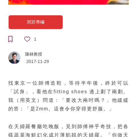
閱肝專欄
1
陳林教授
2017-11-29
找東京一位師傅造鞋，等待半年後，終於可以
「試身」，看他在fitting shoes 邊上劃了兩劃。
我（用英文）問道：「要改大兩吋嗎？」他緩緩
的答：「是2mm。這會令你穿得更舒服。」
在天婦羅餐廳吃晚飯，見到師傅神乎奇技，把各
樣蔬菜海鮮幻化成片薄餡靚的天婦羅。「你做天