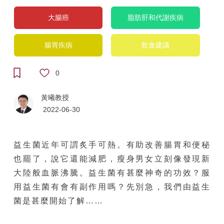
大腸癌
脂肪肝和代謝疾病
腸胃疾病
飲食建議
0
黃曦教授
2022-06-30
益生菌近年可謂炙手可熱。有助改善腸胃和便秘
也罷了，說它還能減肥，瘦身男女立刻像發現新
大陸般血脈沸騰。益生菌有甚麼神奇的功效？服
用益生菌有會有副作用嗎？先別急，我們由益生
菌是甚麼開始了解……