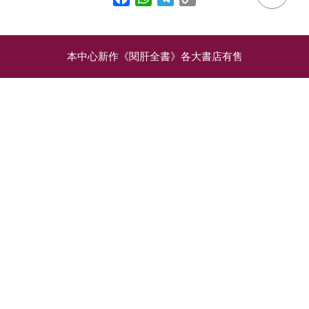
Link
本中心新作《閱肝全書》各大書店有售
相關文章
患上乙肝不吃藥？關鍵竟
量度肝硬化、檢驗脂肪
然是「這個檢查」！
肝：肝纖維化掃瞄
肝纖維化掃瞄則憑儀器