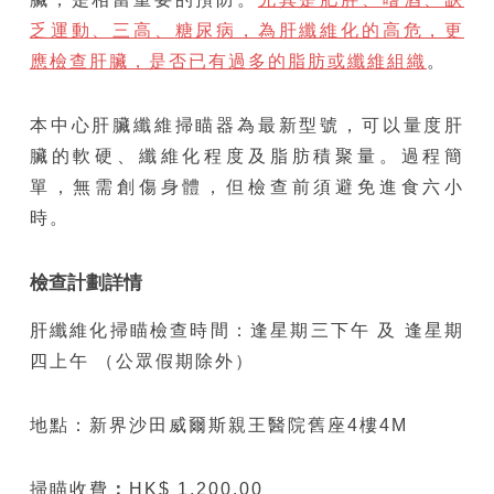
乏運動、三高、糖尿病，為肝纖維化的高危，更
應檢查肝臟，是否已有過多的脂肪或纖維組織
。
本中心肝臟纖維掃瞄器為最新型號，
可以量度肝
臟的軟硬、纖維化程度
及脂肪積聚量。過程簡
單，無需創傷身體，但檢查前須避免進食六小
時。
檢查計劃詳情
肝纖維化掃瞄檢查時間：逢星期三下午 及 逢星期
四上午 （公眾假期除外）
地點：新界沙田威爾斯親王醫院舊座4樓4M
掃瞄收費
：
HK$ 1,200.00