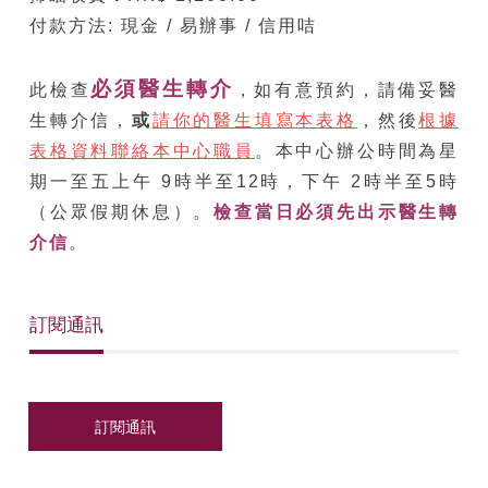
付款方法: 現金 / 易辦事 / 信用咭
必須醫生轉介
此檢查
，如有意預約，請備妥醫
生轉介信，
或
請你的醫生填寫本表格
，然後
根據
表格資料聯絡本中心職員
。本中心辦公時間為星
期一至五上午 9時半至12時，下午 2時半至5時
（公眾假期休息）。
檢查當日必須先出示醫生轉
介信
。
訂閱通訊