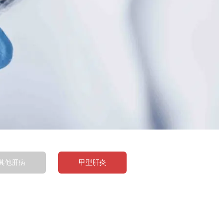
其他肝病
甲型肝炎