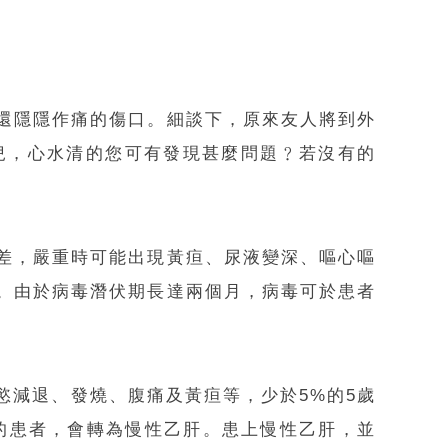
還隱隱作痛的傷口。細談下，原來友人將到外
兒，心水清的您可有發現甚麼問題﹖若沒有的
差，嚴重時可能出現黃疸、尿液變深、嘔心嘔
。由於病毒潛伏期長達兩個月，病毒可於患者
慾減退、發燒、腹痛及黃疸等，少於5%的5歲
十的患者，會轉為慢性乙肝。患上慢性乙肝，並