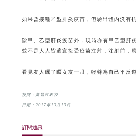
如果曾接種乙型肝炎疫苗，但驗出體內沒有
除甲、乙型肝炎疫苗外，現時亦有甲乙型肝
並不是人人皆適宜接受疫苗注射，注射前，
看見友人矋了矋女友一眼，輕聲為自己平反
校閱：黃麗虹
教授
日期：2017年10月13日
訂閱通訊