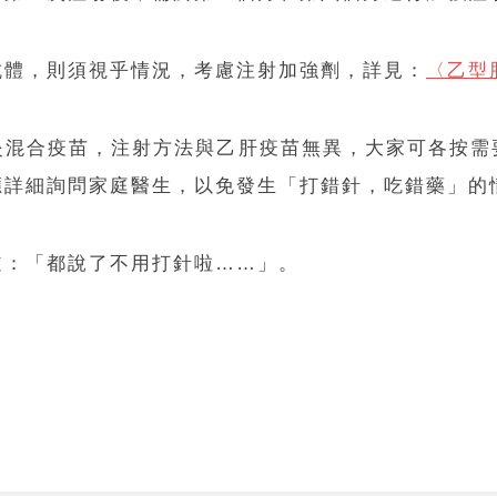
抗體，則須視乎情況，考慮注射加強劑，詳見：
〈乙型
炎混合疫苗，注射方法與乙肝疫苗無異，大家可各按需
應詳細詢問家庭醫生，以免發生「打錯針，吃錯藥」的
道：「都說了不用打針啦……」。