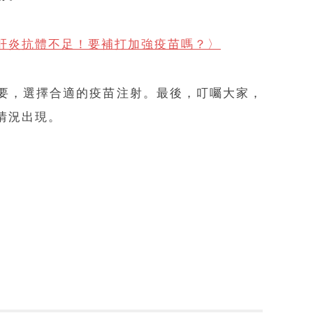
肝炎抗體不足！要補打加強疫苗嗎？〉
要，選擇合適的疫苗注射。最後，叮囑大家，
情況出現。