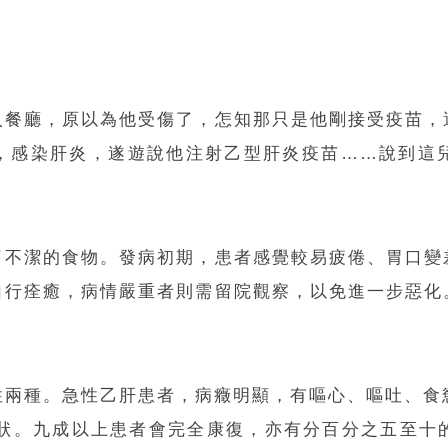
入餐廳，原以為他受傷了，怎知那只是他剛接受疫苗，
，感染肝炎，遂遊說他注射乙型肝炎疫苗……說到這
了不潔的食物。發病初期，患者感覺較易疲倦、胃口變
自行痊癒，病情嚴重者則需留院觀察，以免進一步惡化
兩種。急性乙肝患者，病癥明顯，有嘔心、嘔吐、食
症狀。九成以上患者會完全康復，亦有分百分之五至