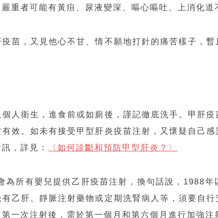
，嚴重者可能有黃疸、尿液變深、嘔心嘔吐、上消化道
肝疫苗，又見他心不甘、情不願地打針的痛苦樣子，暫
及個人衛生，進食前或如廁後，謹記徹底洗手。甲肝疫
才有效。如未有接受甲型肝炎疫苗注射，又懷疑自己感
資訊，詳見：
〈如何診斷和預防甲型肝炎？〉
，會為所有嬰兒提供乙肝疫苗注射，換句話說，1988
患有乙肝、靜脈注射藥物或定期洗腎病人等，須要自行
，第一次注射後，需於第一個月和第六個月進行加強注