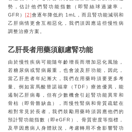
勢，估計他們腎功能指數（即腎絲球過濾率，
GFR）
[2]
會逐年降低約 1mL，而且腎功能減弱和
乙肝病情更會互相惡化，我們須因應這些慢性病
調整治療方案。
乙肝長者用藥須顧慮腎功能
由於慢性疾病可能隨年齡增長而增加惡化風險，
若糖尿病或腎病嚴重，也會波及肝功能，因此，
當乙肝患者年紀漸大，我們在用藥時須要更多考
量。例如富馬酸替諾福韋（TDF）療效優異，能
遏制乙肝病毒，但有少數機會引起腎功能異常和
骨枯（即骨骼缺血），而慢性腎病和骨質疏鬆在
相對常見於長者，我們鼓勵用藥時須因應他們的
預計腎功能指數（即eGFR）、骨質密度等指標，
及早因應病人身體狀況，考慮轉用不會影響腎功