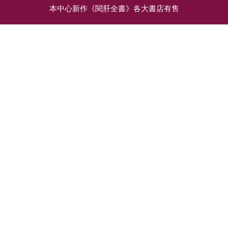
本中心新作《閱肝全書》各大書店有售
相關文章
中年危機！50歲以上脂肪
高齡乙肝患者要小心「老
肝糖尿病患者，最易惡化
人病」
為嚴重肝病
醫學進步，人類愈來愈
中大肝臟護理中心的研
長壽，香港人更是全球
究顯示，同時患有脂肪