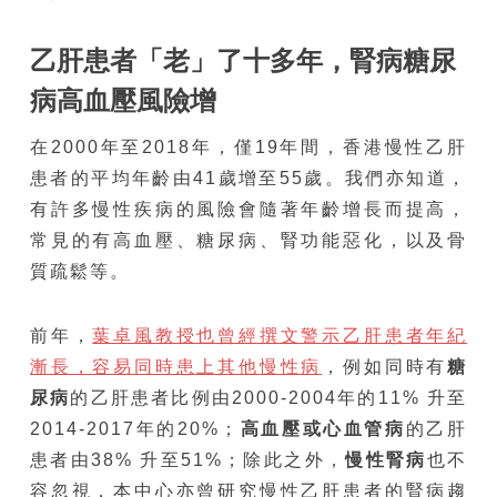
乙肝患者「老」了十多年，腎病糖尿
病高血壓風險增
在2000年至2018年，僅19年間，香港慢性乙肝
患者的平均年齡由41歲增至55歲。我們亦知道，
有許多慢性疾病的風險會隨著年齡增長而提高，
常見的有高血壓、糖尿病、腎功能惡化，以及骨
質疏鬆等。
前年，
葉卓風教授也曾經撰文警示乙肝患者年紀
漸長，容易同時患上其他慢性病
，例如同時有
糖
尿病
的乙肝患者比例由2000-2004年的11% 升至
2014-2017年的20%；
高血壓或心血管病
的乙肝
患者由38% 升至51%；除此之外，
慢性腎病
也不
容忽視，本中心亦曾研究慢性乙肝患者的腎病趨