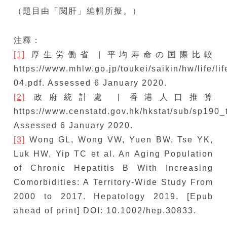
（題目由「閱肝」編輯所擬。）
注釋：
[1]
厚生労働省 | 平均寿命の国際比較
https://www.mhlw.go.jp/toukei/saikin/hw/life/lif
04.pdf. Assessed 6 January 2020.
[2]
政府統計處 | 香港人口推算
https://www.censtatd.gov.hk/hkstat/sub/sp190_t
Assessed 6 January 2020.
[3]
Wong GL, Wong VW, Yuen BW, Tse YK,
Luk HW, Yip TC et al. An Aging Population
of Chronic Hepatitis B With Increasing
Comorbidities: A Territory-Wide Study From
2000 to 2017. Hepatology 2019. [Epub
ahead of print] DOI: 10.1002/hep.30833.