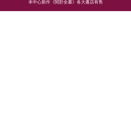
本中心新作《閱肝全書》各大書店有售
相關文章
驗出脂肪肝！怎麼辦：脂
肪肝的成因和治療
哪款乙型肝炎藥最好？乙
肝藥物排行榜
驗出脂肪肝，怎麼辦？
還是一句老話：對症才
不少患者和家屬在網上
能下藥。要因應脂肪肝
問及「邊款乙肝藥最