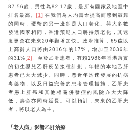
87.56歲，男性為82.17歲，是所有國家及地區中
排名最高。
[1]
在我們為人均壽命提高而感到鼓舞
的同時，硬幣的另一邊卻是人口老化。與大多數
發達國家相同，香港預期人口將持續老化，其速
度更會在未來20年顯著加快。政府推算，65歲以
上高齡人口將由2016年的17%，增加至2036年
的31%
[2]
。至於乙肝患者，有賴1988年香港落實
的初生嬰兒乙肝疫苗接種計劃，年輕的本地乙肝
患者已大大減少。同時，憑近年迅速發展的抗病
毒藥物，以及日益完善的患者管理措施，乙肝患
者患上肝癌和其他相關併發症的風險亦大大降
低，壽命亦同時延長。可以預計，未來的乙肝患
者，將以老人為主。
「老人病」影響乙肝治療