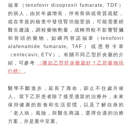
福韋（tenofovir disoproxil fumarate, TDF）
的病人，由於年歲增長，伴有骨病或骨質疏鬆，
或在常規的檢查中發現腎功能受損，可能需要經
醫生建議，調校藥物劑量，或轉用較不影響腎臟
和骨頭的藥物，如磷丙替諾福韋（tenofovir
alafenamide fumarate, TAF）或恩替卡韋
（entecavir, ETV）。有關不同乙型肝炎藥的介
紹，可參考
〈哪款乙型肝炎藥最好？乙肝藥物排
行榜〉
。
醫學不斷進步，延長了壽命，卻止不住歲月催
人。當下乙肝患者除了接受適當的治療外，未來
保持健康的飲食和生活習慣，以及了解自身的
「老人病」風險，與醫生商議，選擇合適的治療
方案，亦是重中至重。