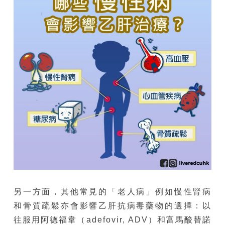
另一方面，其他常見的「老人病」例如慢性腎病
和骨質疏鬆亦會影響乙肝抗病毒藥物的選擇：以
往服用阿德福韋（adefovir, ADV）和富馬酸替諾