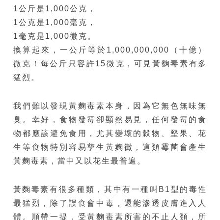
1公斤是1,000公克，
1公克是1,000毫克，
1毫克是1,000微克。
換算起來，一公斤等於1,000,000,000（十億）
微克！每公斤只容許15微克，可見黃麴毒素有多
猛烈。
我們難以發現黃麴毒素本身，因為它無色無味無
臭。幸好，食物發霉卻顯然易見，任何發霉的食
物都應該避免食用，尤其變壞的穀物、堅果、花
生等食物特別容易孳生黃麴黴，這類霉菌會產生
黃麴毒素，當中又以花生最普遍。
黃麴毒素有很多種類，其中有一種叫B1型的毒性
最猛烈，除了誤食會中毒，還能滲透皮膚進入人
體。順帶一提，受黃麴毒素所害的不止人類，所