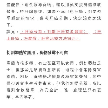
僅能停止進食發霉食物，輔以用藥支援身體攝取
營養，待肝臟修復。如果不幸已患肝癌，則要視
乎腫瘤的情況，參考肝癌分期，決定治病之法
了。
詳見：
〈肝癌分期：判斷肝癌有多嚴重〉
、
〈患
上肝癌，怎麼辦：肝癌治療方法簡介〉
切割加熱皆無用，食物發霉不可留
霉菌有很多種，有些甚至可以食用，例如藍紋芝
士，但那些是酪農刻意培養，過程中會消除有害
霉菌。相反，食物變壞卻是多種霉菌齊發，其中
僅少數會產生黃麴毒素，但我們無從分辨，所以
看到食物發霉，為安全計，唯一處理法只有丟
棄，早丟早著。