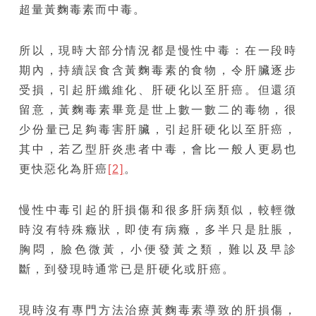
超量黃麴毒素而中毒。
所以，現時大部分情況都是慢性中毒：在一段時
期內，持續誤食含黃麴毒素的食物，令肝臟逐步
受損，引起肝纖維化、肝硬化以至肝癌。但還須
留意，黃麴毒素畢竟是世上數一數二的毒物，很
少份量已足夠毒害肝臟，引起肝硬化以至肝癌，
其中，若乙型肝炎患者中毒，會比一般人更易也
更快惡化為肝癌
[2]
。
慢性中毒引起的肝損傷和很多肝病類似，較輕微
時沒有特殊癥狀，即使有病癥，多半只是肚脹，
胸悶，臉色微黃，小便發黃之類，難以及早診
斷，到發現時通常已是肝硬化或肝癌。
現時沒有專門方法治療黃麴毒素導致的肝損傷，