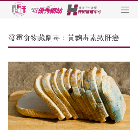
發霉食物藏劇毒：黃麴毒素致肝癌