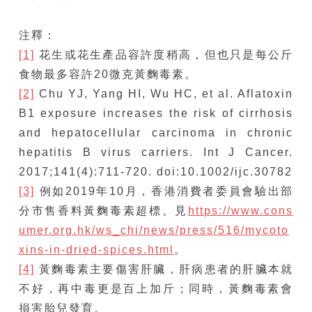
注釋：
[1]
花生或花生產品容許度稍高，但也只是每公斤
食物最多容許20微克黃麴毒素。
[2]
Chu YJ, Yang HI, Wu HC, et al. Aflatoxin
B1 exposure increases the risk of cirrhosis
and hepatocellular carcinoma in chronic
hepatitis B virus carriers. Int J Cancer.
2017;141(4):711-720. doi:10.1002/ijc.30782
[3]
例如2019年10月，香港消費者委員會驗出部
分市售香料黃麴毒素超標。見
https://www.cons
umer.org.hk/ws_chi/news/press/516/mycoto
xins-in-dried-spices.html
。
[4]
黃麴毒素主要傷害肝臟，肝病患者的肝臟本就
不好，再中毒更是百上加斤；同時，黃麴毒素會
損害胎兒發育。