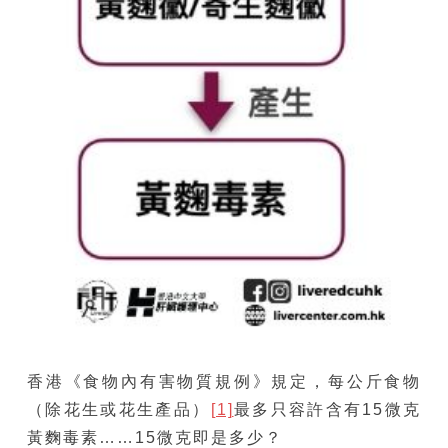
香港《食物內有害物質規例》規定，每公斤食物
（除花生或花生產品）
[1]
最多只容許含有15微克
黃麴毒素……15微克即是多少？