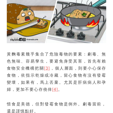
黃麴毒素幾乎集合了危險毒物的要素：劇毒、無
色無味、容易孳生，要避免身受其害，首先有賴
食物安全機構把關
[3]
，個人層面，則要小心保存
食物，依指示乾燥或冷藏，留心食物有沒有發霉
變壞，如果有，馬上丟棄。尤其是肝病病人和孕
婦，更加不要心存僥倖
[4]
。
惜食是美德，但對發霉食物是例外。劇毒當前，
還是謹慎點好。