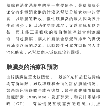
胰臟在消化系統中的另一主要角色，是從胰腺分
泌含有多種消化酶的汁液來幫助分解食物中的營
養，以助腸道吸收。慢性胰臟炎的病人因為胰汁
生產減少，所以消化功能減弱，尤以肥膩食物更
甚；而未能正常吸收的養份和渣滓就會刺激腸
道，引起腹瀉，病人如廁後會察覺到排出的糞便
有油脂浮面的現象。此時醫生可處方口服的人造
消化酶素，來幫助病人減低腹瀉的困擾。
胰臟炎的治療和預防
由於胰臟位置比較隱秘，一般的X光和超聲波掃瞄
均有所局限，難以準確和全面的評估胰臟情況。
如果臨床病癥吻合或有懷疑，醫生會先抽血檢驗
胰臟酵素（Amylase）及肝酵素，和安排電腦掃
瞄（CT），有些情況甚或需要透過磁力共振