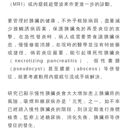
（MRI）或內窺鏡超聲波來作更進一步的診斷。
要管理好胰臟的健康，不外乎根除病因，盡量減
少接觸誘病因素，保護胰臟免於再受炎症的攻
擊。在急性發炎時，病人或需要禁食讓胰臟休
息，慢慢修復消腫，在現時的醫學並沒有特效藥
或捷徑。倘若炎症嚴重，能引起壞死性胰臟炎
（necrotizing pancreatitis）、假性囊腫
（pseudocyst）甚至膿瘡（abscess）等併發
症，就要考慮動用內窺鏡引流或手術解決。
研究已顯示慢性胰臟炎會大大增加患上胰臟癌的
風險，吸煙和糖尿病亦是「元兇」之一。如不幸
已經踏入慢性胰臟炎的階段，則須定期進行身體
檢查，監察上述糖尿病、消化失衡、胰臟癌等併
發症的發生。