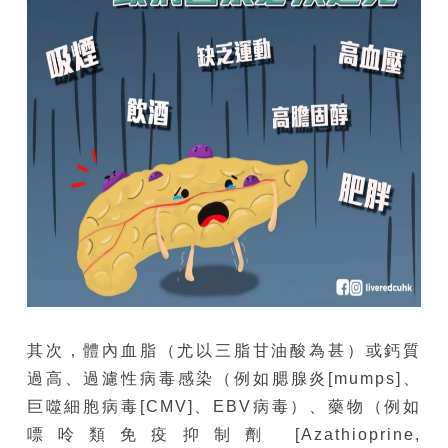
其次，體內血脂（尤以三脂甘油酸為甚）或鈣質
過高、過濾性病毒感染（例如腮腺炎[mumps]、
巨噬細胞病毒[CMV]、EBV病毒）、藥物（例如
嘌呤類免疫抑制劑 [Azathioprine,