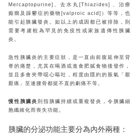
Mercaptopurine]、去水丸[Thiazides] 、治療
癲癇及躁鬱症的藥物[valproic acid]）等等，也
能引起胰臟發炎。如以上的成因都已被排除，則
需要考慮較為罕見的免疫性或家族遺傳性胰臟
炎。
急性胰臟炎的主要症狀，是一直由前腹延伸至背
脊的痛楚，尤其在喝酒或進食肥膩食物後發作，
並且多會夾帶噁心嘔吐，程度由隱約的脹氣「厭
厭痛」至連腰骨都挺不直的劇痛不等。
慢性胰臟炎
則指胰臟持續或重複發炎，令胰臟細
胞纖維化而喪失功能。
胰臟的分泌功能主要分為內外兩種：