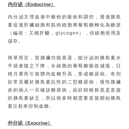
內分泌（
Endocrine
）
內分泌主理血液中糖粉的吸收和調控，透過胰島
素促進肝臟細胞和肌肉細胞將葡萄糖轉化為糖原
（編按：又稱肝醣，glycogen），供細胞使用及
儲存。
簡單而言，當胰臟功能衰退，能分泌的胰島素水
平就會隨之下降，令細胞的葡萄糖吸收減慢，日
積月累而引致體內血糖升高，形成糖尿病。有別
於常見屬於胰島素抗性的二型糖尿病，慢性胰臟
炎的病人一旦確診糖尿病，由於歸根咎底是直接
的胰島素缺乏，所以很多時都需要直接開始胰島
素注射來控制血糖。
外分泌（
Exocrine
）