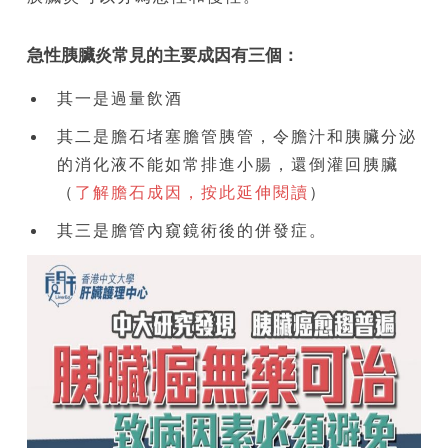
急性胰臟炎
常見的主要成因有三個：
其一是過量飲酒
其二是膽石堵塞膽管胰管，令膽汁和胰臟分泌
的消化液不能如常排進小腸，還倒灌回胰臟
（
了解膽石成因，按此延伸閱讀
）
其三是膽管內窺鏡術後的併發症。