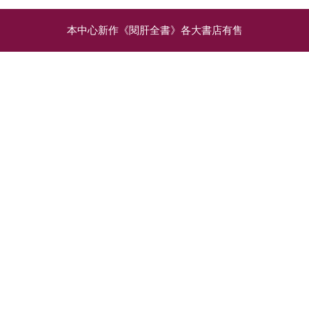
本中心新作《閱肝全書》各大書店有售
相關文章
COVID-19肺炎有機會影
腸道微生物移植
響多種肝病治療！乙肝患
（IMT）：調整腸道、挽
者或需開始服藥或轉藥
回健康的嶄新技術
COVID-19病疫持續，
IMT可謂醫學界最炙手可