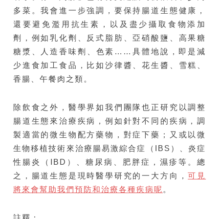
多菜。我會進一步強調，要保持腸道生態健康，
還要避免濫用抗生素，以及盡少攝取食物添加
劑，例如乳化劑、反式脂肪、亞硝酸鹽、高果糖
糖漿、人造香味劑、色素……具體地說，即是減
少進食加工食品，比如沙律醬、花生醬、雪糕、
香腸、午餐肉之類。
除飲食之外，醫學界如我們團隊也正研究以調整
腸道生態來治療疾病，例如針對不同的疾病，調
製適當的微生物配方藥物，對症下藥；又或以微
生物移植技術來治療腸易激綜合症（IBS）、炎症
性腸炎（IBD）、糖尿病、肥胖症，濕疹等。總
之，腸道生態是現時醫學研究的一大方向，
可見
將來會幫助我們預防和治療各種疾病呢
。
註釋：