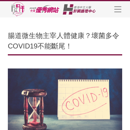
腸道微生物主宰人體健康？壞菌多令
COVID19不能斷尾！