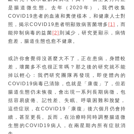
是腸道微生態。去年（2020年），我們收集
COVID19患者的血液和糞便樣本，和健康人士對
照，揭示COVID19患者明顯致病害菌增多
[1]
，而
能抑制病毒的益菌
[2]
則減少，研究更顯示，病情
愈差，腸道生態也愈不健康。
或許你會覺得沒甚麼大不了，正在患病，身體較
差，壞菌多不也很正常嗎？那之後的研究就不能
掉以輕心：我們研究團隊再發現，即使體內的
COVID19病毒已清除，也就是「康復」了，但若
腸道生態仍未恢復，會出現一系列長期病徵，包
括容易疲倦、記性差、失眠、呼吸困難和脫髮，
這些症狀，在COVID19「康復」後六個月仍會持
續，甚至更長。反而，在治療時同時調整腸道微
生態的COVID19病人，在兩星期內所有症狀消
失。