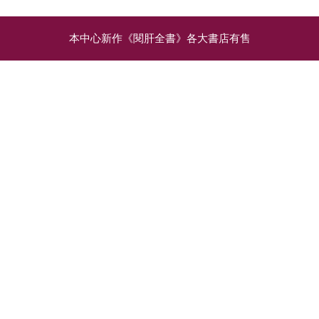
本中心新作《閱肝全書》各大書店有售
相關文章
乙型肝炎抗體不足！要補
乙型肝炎患者必須懂的預
打加強疫苗嗎？
防肝癌秘訣
注射疫苗後十餘二十
可幸，健康的肝臟要惡