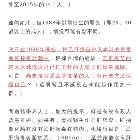
降至2015年的14.1人。）
雖然如此，但1988年以前出生的嬰兒（即29、30
歲以上的成人），情況可能有點不同。
政府在1988年開始，把乙肝疫苗納入本港的兒童
免疫接種計劃中
，根據台灣的經驗，
乙肝疫苗的
確大大減低這群已打了針的人患上肝癌的風險
。
可是，
尙未接種過乙肝疫苗的人，有什麼方法保
護自己
？（這裏暫且不談疫苗未能起作用的一
群。）
問過醫學界人士，最大的提示，就是有沒有親人
曾患肝癌。如果有，應找醫生作乙肝篩查，即抽
血化驗有沒有乙肝病毒在體內，化驗項目是「乙
肝病毒表面抗原」（HBsAg）。至於家族沒有肝