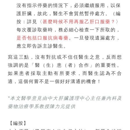
沒有指示停藥的情況下，必須繼續服用，以保
護肝臟，故此，醫生不會貿然暫停處方。（編
按：詳見〈
甚麼時候不用再服乙肝口服藥？
〉
每次覆診取藥時，務必細心檢查一下所取的，
是否包括口服抗病毒藥
。一旦發現遺漏處方，
應立即告訴主診醫生。
寫這三點，沒有對抗或不信任醫生之意，反而想
強調的是「醫（生）患（者）合作」的重要性。
如果患者採取主動有所要求，而醫生認為不合
適，這個何嘗不是一個好好溝通的機會！
*本文醫學意見由中大肝臟護理中心主任兼內科及
藥物治療學系教授陳力元提供
【編按】