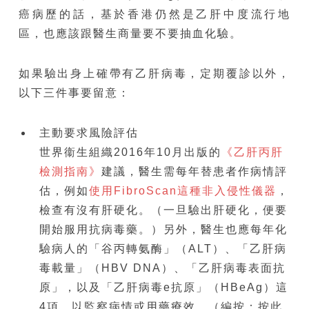
癌病歷的話，基於香港仍然是乙肝中度流行地
區，也應該跟醫生商量要不要抽血化驗。
如果驗出身上確帶有乙肝病毒，定期覆診以外，
以下三件事要留意：
主動要求風險評估
世界衞生組織2016年10月出版的
《乙肝丙肝
檢測指南》
建議，醫生需每年替患者作病情評
估，例如
使用FibroScan這種非入侵性儀器
，
檢查有沒有肝硬化。（一旦驗出肝硬化，便要
開始服用抗病毒藥。）另外，醫生也應每年化
驗病人的「谷丙轉氨酶」（ALT）、「乙肝病
毒載量」（HBV DNA）、「乙肝病毒表面抗
原」，以及「乙肝病毒e抗原」（HBeAg）這
4項，以監察病情或用藥療效。（編按：按此