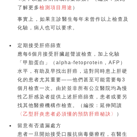
了解更多
檢測項目用途
）
事實上，如果主診醫生每年未曾作以上檢查及
化驗，病人也可以要求。
定期接受肝癌篩查
應每6個月接受肝臟超聲波檢查，加上化驗
「甲胎蛋白」（alpha-fetoprotein，AFP）
水平，有助及早找出肝癌，這對同時患上肝硬
化的患者尤其重要——他們甚至可能需要每3
個月檢查一次。由於並非所有公立醫院均為慢
性乙肝感染者提供上述肝癌篩查，患者或要另
找其他醫療機構作檢查。（編按：延伸閱讀
〈乙型肝炎患者必須懂的預防肝癌秘訣〉
）
留意有否遺漏處方
患者一旦開始接受口服抗病毒藥療程，在醫生