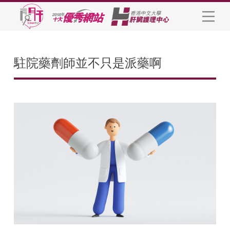
駐院藥劑師並不只是派藥啊