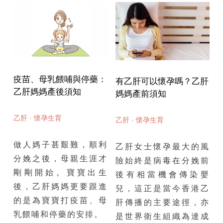
疫苗、母乳餵哺與停藥：
有乙肝可以懷孕嗎？乙肝
乙肝媽媽產後須知
媽媽產前須知
乙肝
·
懷孕生育
乙肝
·
懷孕生育
做人媽子甚艱難，順利
乙肝女士懷孕最大的風
分娩之後，母親生涯才
險始終是病毒在分娩前
剛剛開始。寶寶出生
後有相當機會傳染嬰
後，乙肝媽媽更要跟進
兒，這正是當今香港乙
的是為寶寶打疫苗、母
肝傳播的主要途徑，亦
乳餵哺和停藥的安排。
是世界衛生組織為達成