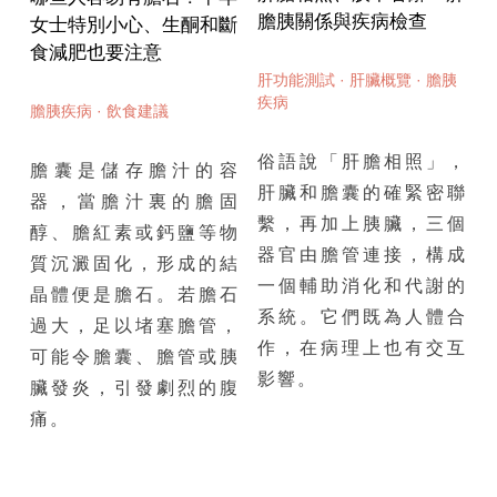
膽胰關係與疾病檢查
女士特別小心、生酮和斷
食減肥也要注意
肝功能測試
·
肝臟概覽
·
膽胰
疾病
膽胰疾病
·
飲食建議
俗語說「肝膽相照」，
膽囊是儲存膽汁的容
肝臟和膽囊的確緊密聯
器，當膽汁裏的膽固
繫，再加上胰臟，三個
醇、膽紅素或鈣鹽等物
器官由膽管連接，構成
質沉澱固化，形成的結
一個輔助消化和代謝的
晶體便是膽石。若膽石
系統。它們既為人體合
過大，足以堵塞膽管，
作，在病理上也有交互
可能令膽囊、膽管或胰
影響。
臟發炎，引發劇烈的腹
痛。