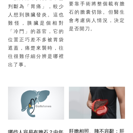
要靠手術將整個載有膽
判斷為「胃痛」，較少
石的膽囊切除。但醫生
人想到胰臟發炎。這也
會考慮病人情況，決定
難怪，胰臟是個相對
是否開刀。
「冷門」的器官，它的
位置正巧差不多被胃袋
遮蓋，痛楚來襲時，往
往很難仔細分辨是哪裡
出了事。
肝膽相照、胰不容辭：肝
哪些人容易有膽石？中年