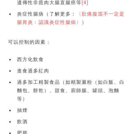
遺傳性非瘜肉大腸直腸癌等
[4]
炎症性腸病（了解更多：
〈肚痛腹瀉不一定是
腸胃炎：認識炎症性腸病〉
）
可以控制的因素：
西方化飲食
進食過多紅肉
過多加工精製食品（如精製澱粉（如白飯、白
麵包、餅乾）、甜食、廚師腸、罐頭、泡麵
等）
抽煙
飲酒
肥胖