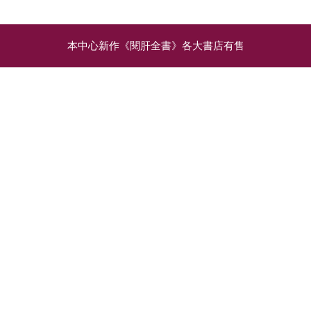
本中心新作《閱肝全書》各大書店有售
相關文章
飲酒與中央肥胖：脂肪肝
大數據是甚麼？不只商
的兩大成因
業，還能用於醫學研究
脂肪肝會分為兩大類
提起近年炙手可熱的