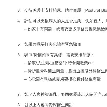
交待叫護士安排驗尿、體位血壓（Postural Bloo
評估可以支援病人的人是否足夠，例如親人、
– 如家中有問題，或需要更多服務要搵職業治
如果急嘅要打去化驗室緊急驗血
驗血/掃描如果有異樣，需要安排治療：
– 輸液/抗生素/血壓藥/平時食開嘅藥etc
– 骨折搵骨科醫生商量，腦出血搵腦外科醫生
– 心電圖有異樣或憂慮要搵心臟科醫生商量
如老人家神智混亂，要同家屬或老人院問症collater
就以上內容同資深醫生商討