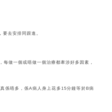
，要去安排同跟進。
慮，每做一個或唔做一個治療都牽涉好多因素，
真係唔多，係A病人身上花多15分鐘等於B病