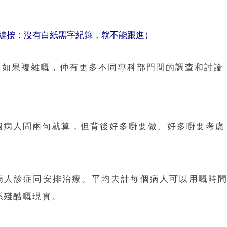
編按：沒有白紙黑字紀錄，就不能跟進）
，如果複雜嘅，仲有更多不同專科部門間的調查和討論
下個病人問兩句就算，但背後好多嘢要做、好多嘢要考
人診症同安排治療。平均去計每個病人可以用嘅時間
係殘酷嘅現實。