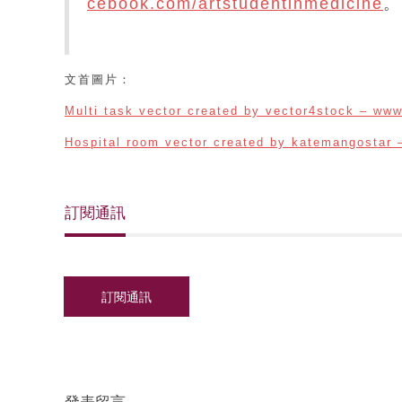
cebook.com/artstudentinmedicine
。
文首圖片：
Multi task vector created by vector4stock – www
Hospital room vector created by katemangostar 
訂閱通訊