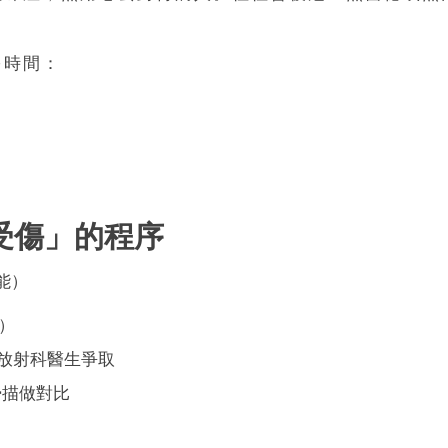
多時間：
受傷」的程序
能）
）
搵放射科醫生爭取
嘅掃描做對比