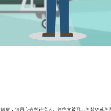
鐘睇症，無用心去對待病人。往往會被冠上無醫德或無