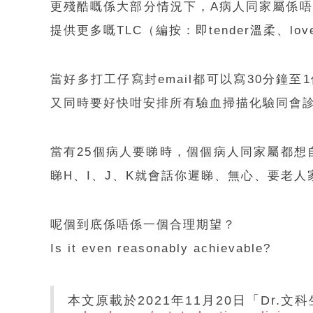
更殘酷嘅係大部分情況下，A病人同家屬係唔
提供更多嘅TLC（編按：即tender溫柔、lov
當好多打工仔寫封email都可以寫30分
又同時要好快咁安排所有驗血掃描化驗同會診
當有25個病人要睇時，個個病人同家屬都想
睇H、I、J、K就會話你遲睇、無心、要老
呢個到底係唔係一個合理期望？
Is it even reasonably achievable?
本文原載於2021年11月20日「Dr.