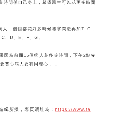
幾多時間係自己身上，希望醫生可以花更多時間
病人，個個都花好多時候噓寒問暖再加TLC，
C、D、E、F、G。
果因為前面15個病人花多咗時間，下午2點先
心要關心病人要有同理心……
閱肝編輯所擬，專頁網址為：
https://www.fa