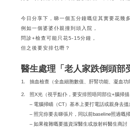
今日分享下，睇一個五分鐘嘅症其實要花幾
例如一個婆婆仆親撞到頭入院，
問診+檢查可能只花5-15分鐘，
但之後要安排乜嘢？
醫生處理「老人家跌倒頭部
抽血檢查（全血細胞數值、肝腎功能、凝血功
照X光（視乎點仆，要安排照唔同部位+腦掃描
– 電腦掃瞄（CT）基本上要打電話或親身去
– 照完你要去睇張片，同以前baseline照過
– 如果複雜嘅要搵資深醫生或放射科醫生商討