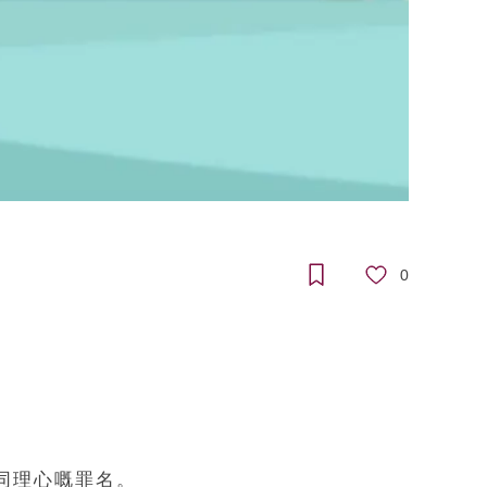
0
同理心嘅罪名。