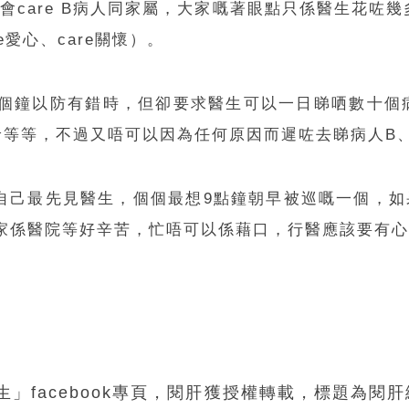
會care B病人同家屬，大家嘅著眼點只係醫生花咗
e愛心、care關懷）。
鐘至1個鐘以防有錯時，但卻要求醫生可以一日睇哂數十個
等等，不過又唔可以因為任何原因而遲咗去睇病人B、
自己最先見醫生，個個最想9點鐘朝早被巡嘅一個，如
人家係醫院等好辛苦，忙唔可以係藉口，行醫應該要有
文科生」facebook專頁，閱肝獲授權轉載，標題為