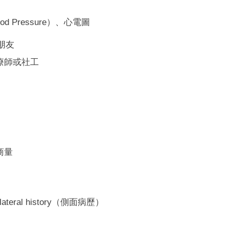
d Pressure）、心電圖
朋友
療師或社工
商量
al history（側面病歷）