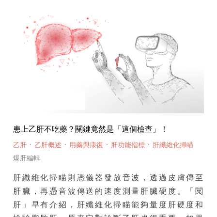
患上乙肝不吃藥？關鍵竟然是「這個檢查」！
·
·
·
·
乙肝
乙肝概述
用藥與康復
肝功能指標
肝纖維化掃瞄
爆肝編輯
肝纖維化掃瞄則憑儀器發放音波，透過皮膚傳至
肝臟，再憑音波傳送的速度測量肝臟硬度。「閱
肝」早有介紹，肝纖維化掃瞄能夠量度肝硬度和