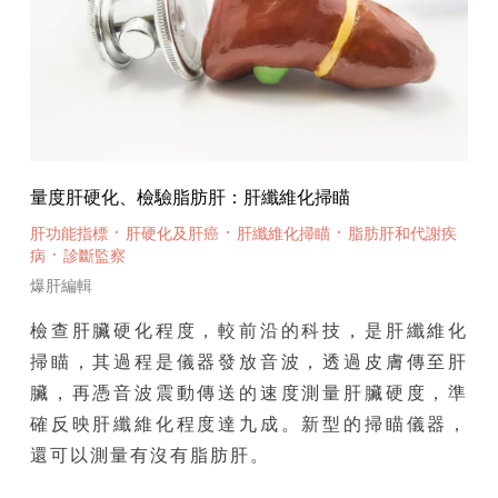
量度肝硬化、檢驗脂肪肝：肝纖維化掃瞄
·
·
·
肝功能指標
肝硬化及肝癌
肝纖維化掃瞄
脂肪肝和代謝疾
·
病
診斷監察
爆肝編輯
檢查肝臟硬化程度，較前沿的科技，是肝纖維化
掃瞄，其過程是儀器發放音波，透過皮膚傳至肝
臟，再憑音波震動傳送的速度測量肝臟硬度，準
確反映肝纖維化程度達九成。新型的掃瞄儀器，
還可以測量有沒有脂肪肝。