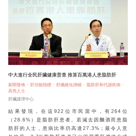
中大進行全民肝臟健康普查 推算百萬港人患脂肪肝
·
·
·
·
新聞發佈
肝功能指標
肝纖維化掃瞄
脂肪肝和代謝疾病
高危人士
肝臟護理中心
結果發現，在這922位市民當中，有264位
（28.6%）是脂肪肝患者。若減去因酗酒而患脂
肪肝的人士，患病比率仍高達27.3%；最令人意