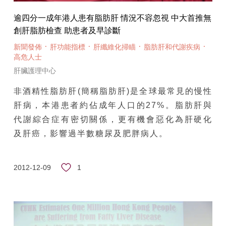
逾四分一成年港人患有脂肪肝 情況不容忽視 中大首推無
創肝脂肪檢查 助患者及早診斷
·
·
·
·
新聞發佈
肝功能指標
肝纖維化掃瞄
脂肪肝和代謝疾病
高危人士
肝臟護理中心
非酒精性脂肪肝(簡稱脂肪肝)是全球最常見的慢性
肝病，本港患者約佔成年人口的27%。脂肪肝與
代謝綜合症有密切關係，更有機會惡化為肝硬化
及肝癌，影響過半數糖尿及肥胖病人。
1
2012-12-09