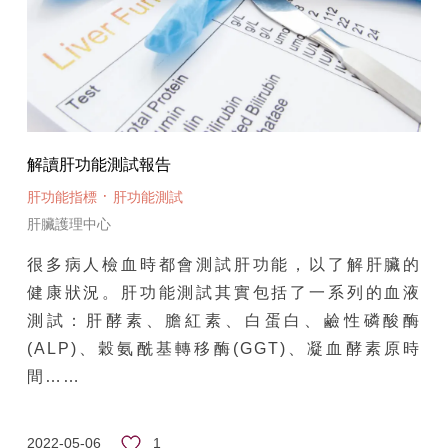
解讀肝功能測試報告
·
肝功能指標
肝功能測試
肝臟護理中心
很多病人檢血時都會測試肝功能，以了解肝臟的
健康狀況。肝功能測試其實包括了一系列的血液
測試：肝酵素、膽紅素、白蛋白、鹼性磷酸酶
(ALP)、穀氨酰基轉移酶(GGT)、凝血酵素原時
間……
1
2022-05-06