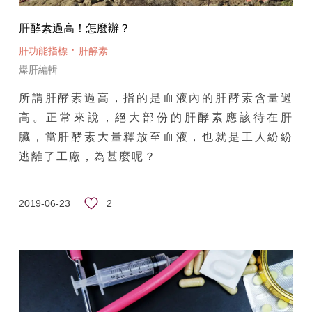
肝酵素過高！怎麼辦？
·
肝功能指標
肝酵素
爆肝編輯
所謂肝酵素過高，指的是血液內的肝酵素含量過
高。正常來說，絕大部份的肝酵素應該待在肝
臟，當肝酵素大量釋放至血液，也就是工人紛紛
逃離了工廠，為甚麼呢？
2
2019-06-23