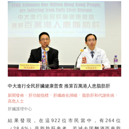
中大進行全民肝臟健康普查 推算百萬港人患脂肪肝
·
·
·
·
新聞發佈
肝功能指標
肝纖維化掃瞄
脂肪肝和代謝疾病
高危人士
肝臟護理中心
結果發現，在這922位市民當中，有264位
（28.6%）是脂肪肝患者。若減去因酗酒而患脂