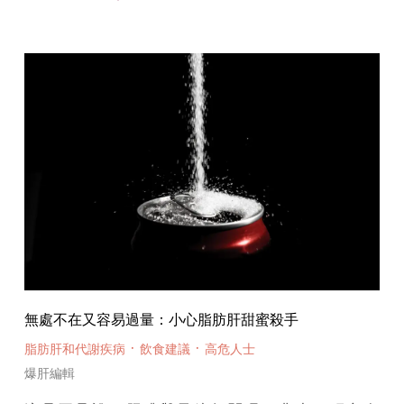
無處不在又容易過量：小心脂肪肝甜蜜殺手
·
·
脂肪肝和代謝疾病
飲食建議
高危人士
爆肝編輯