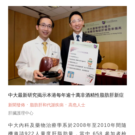
中大最新研究揭示本港每年逾十萬非酒精性脂肪肝新症
·
·
新聞發佈
脂肪肝和代謝疾病
高危人士
肝臟護理中心
中大內科及藥物治療學系於2008年至2010年間隨
機邀請922人量度肝脂肪量，當中 658 參加者檢