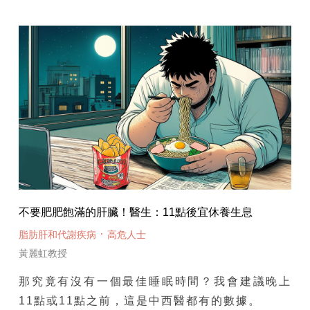
不要肥肥飽滿的肝臟！醫生：11點後宜休養生息
·
脂肪肝和代謝疾病
高危人士
黃麗虹教授
那究竟有沒有一個最佳睡眠時間？我會建議晚上
11點或11點之前，這是中西醫都有的數據。