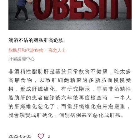
滴酒不沾的脂肪肝高危族
·
脂肪肝和代謝疾病
高危人士
肝臟護理中心
非酒精性脂肪肝是基於日常飲食不健康，吃太多
高脂食物，以致肝細飽積聚過多脂肪而慢慢受
損，形成肝纖維化。有研究顯示，香港非酒精性
脂肪肝的患者確診後六年後再度檢查時，一半人
的肝纖維化惡化了；而當肝纖維化愈來愈嚴重，
就會演變成肝硬化，個別病例甚至惡化成肝癌。
2
2022-05-03