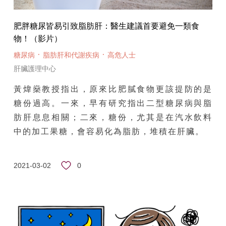
肥胖糖尿皆易引致脂肪肝：醫生建議首要避免一類食
物！（影片）
·
·
糖尿病
脂肪肝和代謝疾病
高危人士
肝臟護理中心
黃煒燊教授指出，原來比肥膩食物更該提防的是
糖份過高。一來，早有研究指出二型糖尿病與脂
肪肝息息相關；二來，糖份，尤其是在汽水飲料
中的加工果糖，會容易化為脂肪，堆積在肝臟。
0
2021-03-02