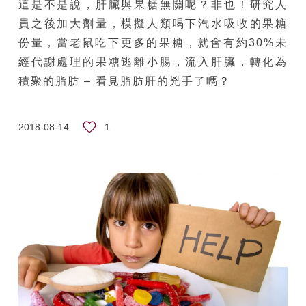
這是不是說，肝臟與果糖無關呢？非也！研究人
員之後加大劑量，模擬人類喝下汽水吸收的果糖
份量，當老鼠吃下更多的果糖，就會有約30%未
經代謝處理的果糖逃離小腸，流入肝臟，轉化為
積聚的脂肪 – 看見脂肪肝的兇手了嗎？
1
2018-08-14