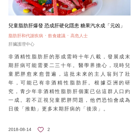
兒童脂肪肝爆發 恐成肝硬化隱患 糖果汽水成「元凶」
·
·
脂肪肝和代謝疾病
飲食建議
高危人士
肝臟護理中心
非酒精性脂肪肝的形成需時十年八載，發展成末
期肝病可能需要二三十年。醫學界擔心，現時兒
童肥胖愈來愈普遍，這批未來的主人翁到了壯
年，可能已有非酒精性脂肪肝。根據亞洲的研
究，青少年非酒精性脂肪肝個案已佔這群人口約
一成。若不正視兒童肥胖問題，他們恐怕會成為
日後「推動」更多末期肝病的「後浪」。
2
2018-08-14