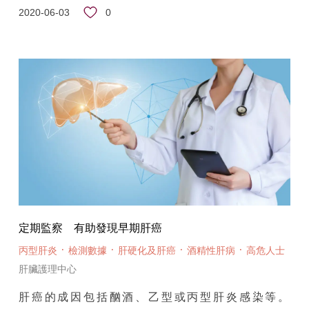
0
2020-06-03
定期監察 有助發現早期肝癌
·
·
·
·
丙型肝炎
檢測數據
肝硬化及肝癌
酒精性肝病
高危人士
肝臟護理中心
肝癌的成因包括酗酒、乙型或丙型肝炎感染等。