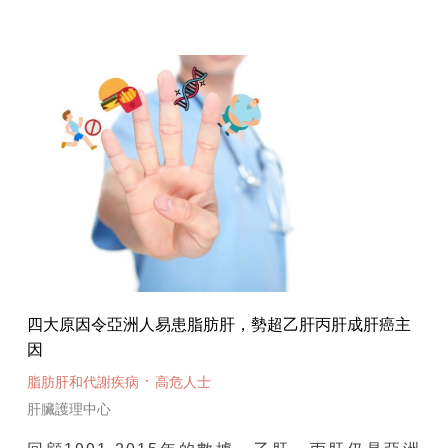
四大原因令亞洲人易患脂肪肝，勢超乙肝丙肝成肝癌主
因
·
脂肪肝和代謝疾病
高危人士
肝臟護理中心