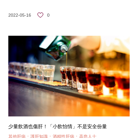
0
2022-05-16
少量飲酒也傷肝！「小飲怡情」不是安全份量
·
·
·
其他肝病
護肝知識
酒精性肝病
高危人士