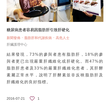
糖尿病患者容易因脂肪肝引致肝硬化
·
·
新聞發佈
脂肪肝和代謝疾病
高危人士
肝臟護理中心
結果發現，73%的參與者患有脂肪肝，18%的參
與者更已出現嚴重肝纖維化或肝硬化。而47%的
脂肪肝患者及33%的嚴重肝纖維化患者，其肝酵
素屬正常水平，說明了肝酵素並非反映脂肪肝及
肝纖維化的良好指標。
1
2016-07-21