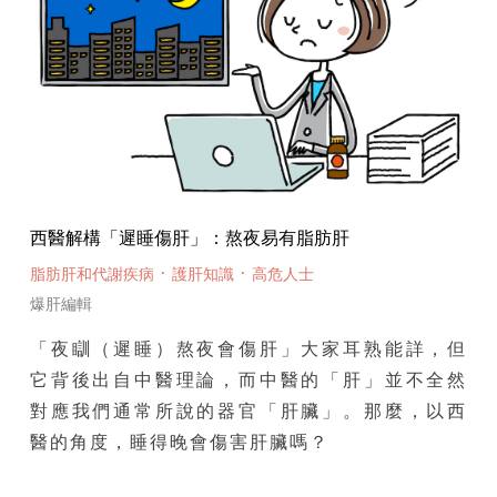
西醫解構「遲睡傷肝」：熬夜易有脂肪肝
·
·
脂肪肝和代謝疾病
護肝知識
高危人士
爆肝編輯
「夜瞓（遲睡）熬夜會傷肝」大家耳熟能詳，但
它背後出自中醫理論，而中醫的「肝」並不全然
對應我們通常所說的器官「肝臟」。那麼，以西
醫的角度，睡得晚會傷害肝臟嗎？