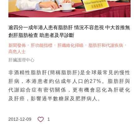
逾四分一成年港人患有脂肪肝 情況不容忽視 中大首推無
創肝脂肪檢查 助患者及早診斷
·
·
·
·
新聞發佈
肝功能指標
肝纖維化掃瞄
脂肪肝和代謝疾病
高危人士
肝臟護理中心
非酒精性脂肪肝(簡稱脂肪肝)是全球最常見的慢性
肝病，本港患者約佔成年人口的27%。脂肪肝與
代謝綜合症有密切關係，更有機會惡化為肝硬化
及肝癌，影響過半數糖尿及肥胖病人。
1
2012-12-09