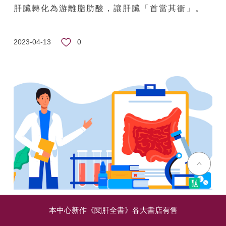
肝臟轉化為游離脂肪酸，讓肝臟「首當其衝」。
0
2023-04-13
醫生告訴你該甚麼時候服用益生菌
本中心新作《閱肝全書》各大書店有售
·
·
·
大腸癌
脂肪肝和代謝疾病
腸胃疾病
飲食建議