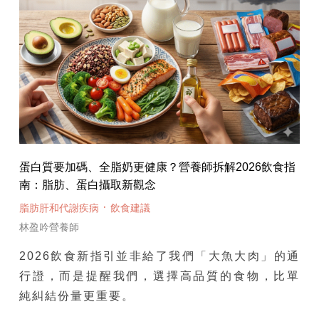
蛋白質要加碼、全脂奶更健康？營養師拆解2026飲食指
南：脂肪、蛋白攝取新觀念
·
脂肪肝和代謝疾病
飲食建議
林盈吟營養師
2026飲食新指引並非給了我們「大魚大肉」的通
行證，而是提醒我們，選擇高品質的食物，比單
純糾結份量更重要。