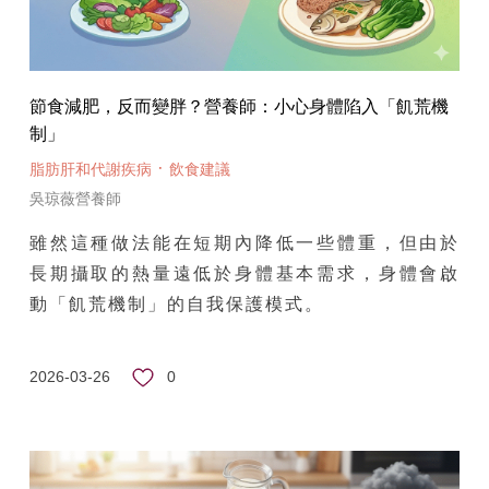
節食減肥，反而變胖？營養師：小心身體陷入「飢荒機
制」
·
脂肪肝和代謝疾病
飲食建議
吳琼薇營養師
雖然這種做法能在短期內降低一些體重，但由於
長期攝取的熱量遠低於身體基本需求，身體會啟
動「飢荒機制」的自我保護模式。
0
2026-03-26