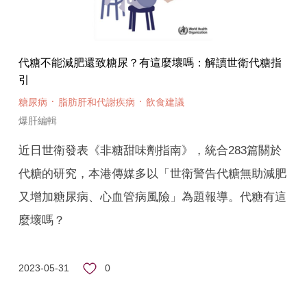
代糖不能減肥還致糖尿？有這麼壞嗎：解讀世衛代糖指
引
·
·
糖尿病
脂肪肝和代謝疾病
飲食建議
爆肝編輯
近日世衛發表《非糖甜味劑指南》，統合283篇關於
代糖的研究，本港傳媒多以「世衛警告代糖無助減肥
又增加糖尿病、心血管病風險」為題報導。代糖有這
麼壞嗎？
0
2023-05-31