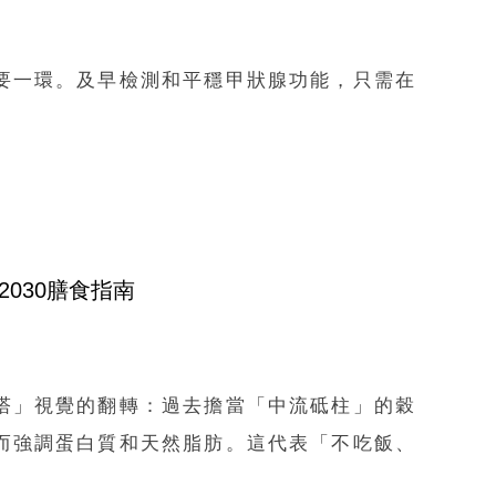
要一環。及早檢測和平穩甲狀腺功能，只需在
2030膳食指南
塔」視覺的翻轉：過去擔當「中流砥柱」的穀
而強調蛋白質和天然脂肪。這代表「不吃飯、