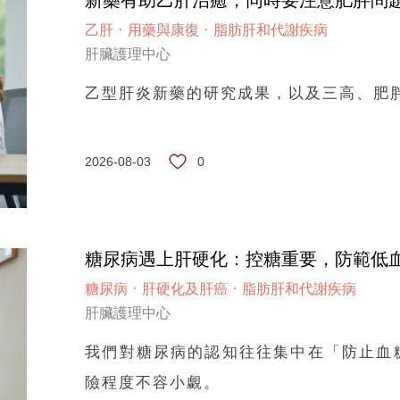
新藥有助乙肝治癒，同時要注意肥胖問
·
·
乙肝
用藥與康復
脂肪肝和代謝疾病
肝臟護理中心
乙型肝炎新藥的研究成果，以及三高、肥
0
2026-08-03
糖尿病遇上肝硬化：控糖重要，防範低
·
·
糖尿病
肝硬化及肝癌
脂肪肝和代謝疾病
肝臟護理中心
我們對糖尿病的認知往往集中在「防止血
險程度不容小覷。