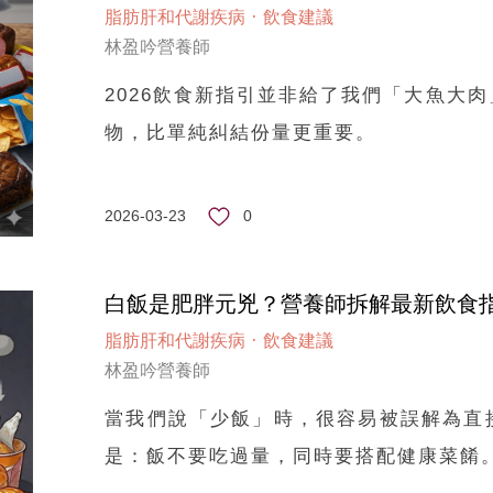
·
脂肪肝和代謝疾病
飲食建議
林盈吟營養師
2026飲食新指引並非給了我們「大魚大
物，比單純糾結份量更重要。
0
2026-03-23
白飯是肥胖元兇？營養師拆解最新飲食
·
脂肪肝和代謝疾病
飲食建議
林盈吟營養師
當我們說「少飯」時，很容易被誤解為直
是：飯不要吃過量，同時要搭配健康菜餚