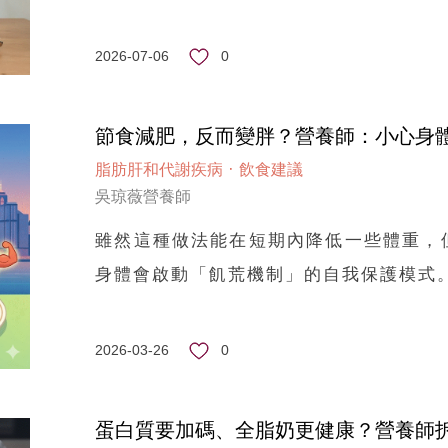
0
2026-07-06
節食減肥，反而變胖？營養師：小心身
·
脂肪肝和代謝疾病
飲食建議
吳琼薇營養師
雖然這種做法能在短期內降低一些體重，
身體會啟動「飢荒機制」的自我保護模式
0
2026-03-26
蛋白質要加碼、全脂奶更健康？營養師拆